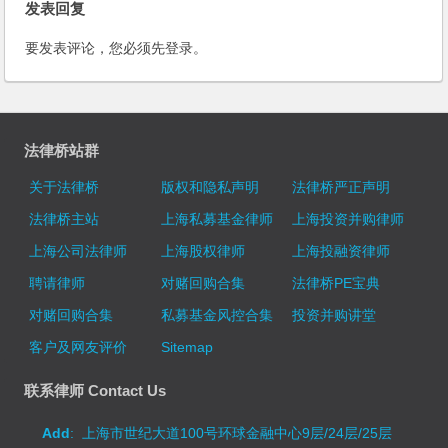
发表回复
基金有关事项的通知
要发表评论，您必须先
登录
。
法律桥站群
关于法律桥
版权和隐私声明
法律桥严正声明
法律桥主站
上海私募基金律师
上海投资并购律师
上海公司法律师
上海股权律师
上海投融资律师
聘请律师
对赌回购合集
法律桥PE宝典
对赌回购合集
私募基金风控合集
投资并购讲堂
客户及网友评价
Sitemap
联系律师 Contact Us
Add
: 上海市世纪大道100号环球金融中心9层/24层/25层