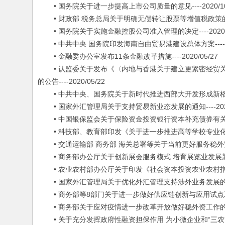
• 国务院关于进一步提高上市公司质量的意见----2020/10
• 财政部 税务总局关于明确无偿转让股票等增值税政策的公告---
• 国务院关于实施金融控股公司准入管理的决定----2020/0
• 中共中央 国务院印发海南自由贸易港建设总体方案----202
• 金融委办公室发布11条金融改革措施----2020/05/27
• 认监委关于发布《〈内地与香港关于建立更紧密经贸关
的公告----2020/05/22
• 中共中央、国务院关于新时代推进西部大开发形成新格局的指导意
• 国家外汇管理局关于支持贸易新业态发展的通知----2020/
• 中国银保监会关于保险资金投资银行资本补充债券有关事项的通知
• 科技部、教育部印发《关于进一步推进高等学校专业化技术转
• 交通运输部 商务部 海关总署等关于当前更好服务稳外贸工作的通
• 商务部办公厅关于创新展会服务模式 培育展览业发展新动能有关
• 农业农村部办公厅关于印发《社会资本投资农业农村指引》的通知
• 国家外汇管理局关于优化外汇管理支持涉外业务发展的通知---
• 商务部等8部门关于进一步做好供应链创新与应用试点工作的通知
• 商务部关于应对疫情进一步改革开放做好稳外资工作的通知---
• 关于充分发挥政府性融资担保作用 为小微企业和“三农”主体融