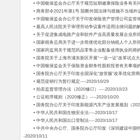
• 中国银保监会办公厅关于规范短期健康保险业务有关问题的通知-
• 商务部令2021年第1号 阻断外国法律与措施不当域外适用办法-
• 中国银保监会办公厅关于印发保险资产管理公司监管评级暂行办
• 最高人民法院关于审理劳动争议案件适用法律问题的解释（一）-
• 关于促进集成电路产业和软件产业高质量发展企业所得税政策的公
• 国家税务总局关于进一步简便优化部分纳税人个人所得税预扣预
• 国家药监局关于规范药品零售企业配备使用执业药师的通知---
• 国务院关于上海市浦东新区开展“一业一证”改革试点大幅降低
• 中国银保监会关于保险资金财务性股权投资有关事项的通知---
• 国务院办公厅关于印发全国深化“放管服”改革优化营商环境电
• 规范促销行为暂行规定----2020/10/29
• 拍卖监督管理办法（2020修订）----2020/10/23
• 公证程序规则（2020修正）----2020/10/20
• 国务院办公厅关于印发新能源汽车产业发展规划（2021－203
• 中华人民共和国生物安全法----2020/10/17
• 中华人民共和国出口管制法----2020/10/17
• 中共中央办公厅、国务院办公厅印发《深圳建设中国特色社
-2020/10/11