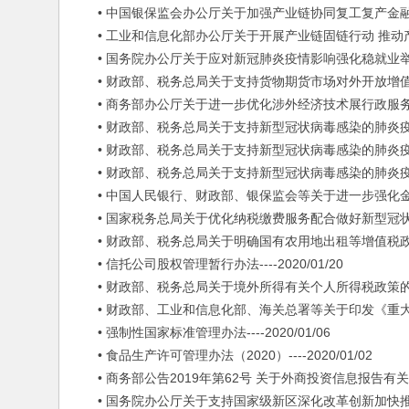
• 中国银保监会办公厅关于加强产业链协同复工复产金融服务的通知
• 工业和信息化部办公厅关于开展产业链固链行动 推动产业链协
• 国务院办公厅关于应对新冠肺炎疫情影响强化稳就业举措的实施意
• 财政部、税务总局关于支持货物期货市场对外开放增值税政策的公
• 商务部办公厅关于进一步优化涉外经济技术展行政服务事项的通知
• 财政部、税务总局关于支持新型冠状病毒感染的肺炎疫情防控有
• 财政部、税务总局关于支持新型冠状病毒感染的肺炎疫情防控有
• 财政部、税务总局关于支持新型冠状病毒感染的肺炎疫情防控有
• 中国人民银行、财政部、银保监会等关于进一步强化金融支持
• 国家税务总局关于优化纳税缴费服务配合做好新型冠状病毒感染
• 财政部、税务总局关于明确国有农用地出租等增值税政策的公告-
• 信托公司股权管理暂行办法----2020/01/20
• 财政部、税务总局关于境外所得有关个人所得税政策的公告---
• 财政部、工业和信息化部、海关总署等关于印发《重大技术装备
• 强制性国家标准管理办法----2020/01/06
• 食品生产许可管理办法（2020）----2020/01/02
• 商务部公告2019年第62号 关于外商投资信息报告有关事项的公
• 国务院办公厅关于支持国家级新区深化改革创新加快推动高质量