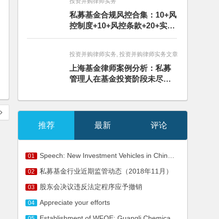
投资并购律师实务
私募基金合规风控合集：10+风
控制度+10+风控条款+20+实务
文章+每月动态
投资并购律师实务, 投资并购律师实务文章
上海基金律师案例分析：私募
管理人在基金投资阶段未尽勤
勉义务的赔偿责任
推荐
最新
评论
Speech: New Investment Vehicles in China (2007)
01
私募基金行业近期监管动态（2018年11月）
02
股东会决议违反法定程序应予撤销
03
Appreciate your efforts
04
Establishment of WFOE: Guangli Chemical (Shanghai) Co., Ltd.
05