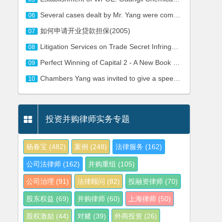
Several cases dealt by Mr. Yang were commented in Asialaw Profiles 2006
06
如何申请开业贷款担保(2005)
07
Litigation Services on Trade Secret Infringement
08
Perfect Winning of Capital 2 - A New Book Written by Mr. Chambers Yang and Mr. Jason Wang Has Been Published
09
Chambers Yang was invited to give a speech at the China Food & Drinks Retail & Distribution Conference
10
投资并购律师实务专题
杨春宝
(482)
案例
(248)
法律服务
(162)
公司法律师
(162)
并购重组
(105)
公司治理
(91)
法律顾问
(82)
投融资律师
(70)
股东权益
(69)
并购律师
(60)
上海律师
(50)
股权激励
(44)
对赌
(39)
外商投资
(26)