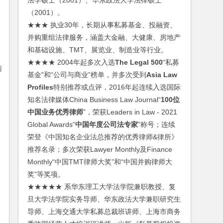
法学硕士（2001）、华东政法大学法律硕士
（2001）。
★★★ 执业30年，长期从事私募基金、投融资、
并购重组法律服务，涵盖大金融、大健康、房地产
和基础设施、TMT、展览业、制造业等行业。
★★★★ 2004年起多次入选
The Legal 500
“私募
南
基金”和“公司与商业”榜单，并多次受到
Asia Law
Profiles
特别推荐或点评，2016年起连续入选国际
知名法律媒体China Business Law Journal“
100位
中国业务优秀律师
”，荣获Leaders in Law - 2021
Global Awards“
中国年度公司法专家
”称号；连续
荣登《中国知名企业法总推荐的优秀律师&律所》
推荐名录；多次荣获Lawyer Monthly及Finance
Monthly“中国TMT律师大奖”和“中国并购律师大
奖”等奖项。
★★★★★ 系华东理工大学法学院兼职教授、复
旦大学法学院实务导师、华东政法大学兼职研究生
导师、上海交通大学私募总裁班讲师、上海市商务