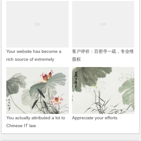
Your website has become a
客户评价：百密寻一疏，专业维
rich source of extremely
股权
important, literally vital
information
You actually attributed a lot to
Appreciate your efforts
Chinese IT law