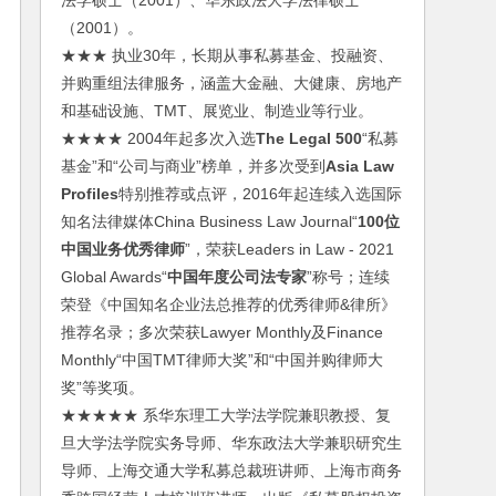
法学硕士（2001）、华东政法大学法律硕士
（2001）。
★★★ 执业30年，长期从事私募基金、投融资、
并购重组法律服务，涵盖大金融、大健康、房地产
和基础设施、TMT、展览业、制造业等行业。
★★★★ 2004年起多次入选
The Legal 500
“私募
基金”和“公司与商业”榜单，并多次受到
Asia Law
Profiles
特别推荐或点评，2016年起连续入选国际
知名法律媒体China Business Law Journal“
100位
中国业务优秀律师
”，荣获Leaders in Law - 2021
Global Awards“
中国年度公司法专家
”称号；连续
荣登《中国知名企业法总推荐的优秀律师&律所》
推荐名录；多次荣获Lawyer Monthly及Finance
Monthly“中国TMT律师大奖”和“中国并购律师大
奖”等奖项。
★★★★★ 系华东理工大学法学院兼职教授、复
旦大学法学院实务导师、华东政法大学兼职研究生
导师、上海交通大学私募总裁班讲师、上海市商务