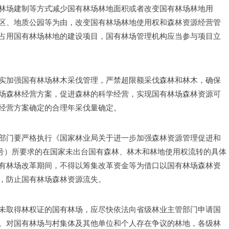
林场建制等方式减少国有林场林地面积或者改变国有林场林地用
区、地质公园等为由，改变国有林场林地使用权和森林资源经营管
占用国有林场林地的建设项目，国有林场管理机构应当参与项目立
实加强国有林场林木采伐管理，严禁超限额采伐森林和林木，确保
场森林经营方案，促进森林的科学经营，实现国有林场森林资源可
经营方案确定的合理年采伐量确定。
部门要严格执行《国家林业局关于进一步加强森林资源管理促进和
52号）所要求的在国家未出台国有森林、林木和林地使用权流转的具体
有林场改革期间，不得以筹集改革资金等为借口以国有林场森林资
，防止国有林场森林资源流失。
未取得林权证的国有林场，应尽快依法向省级林业主管部门申请国
。对国有林场与村集体及其他单位和个人存在争议的林地，各级林