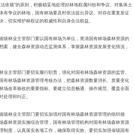
依法依规”的原则，积极稳妥地处理好林地权属纠纷和争议。对集体土
体有争议的林地，国有林场要及时依法提出异议。对存在重复发证
决，切实维护林权证的权威性和自身合法权益。
省级林业主管部门要以国有林场为单位，查清国有林场森林资源的
档案，健全森林资源动态监测体系，掌握森林资源发展变化情况，
林业主管部门要切实履行职责，强化对国有林场森林资源的监管。
国有林场森林资源管理考核办法，把森林资源数量消长、质量变化
林场改革验收的重要指标。要建立信息畅通、操作规范、覆盖全面
时处理和纠正。
省级林业主管部门要切实加强对国有林场森林资源管理的组织领
场森林资源实施综合管理，国有林场管理机构对国有林场森林资源
理制度，认真落实各项工作，确保取得实效。要切实加强省级国有