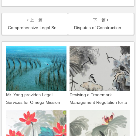
上一篇
下一篇
Comprehensive Legal Services of Real Estate Development of Jinqiu California Garden
Disputes of Construction Project Debt: Case of the Harbor City’s Project of Reclamation of Land from the Sea
Mr. Yang provides Legal
Devising a Trademark
Services for Omega Mission
Management Regulation for a
Hills Golf World Cup
Group Company