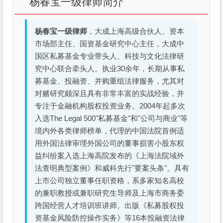
杨春宝一级律师简介
杨春宝一级律师
，大成上海高级合伙人、资本
市场部主任、国资基金研究中心主任，大成中
国区私募基金专业带头人、科技与文化法律研
究中心联合牵头人。执业30余年，长期从事私
募基金、投融资、并购重组法律服务，尤其对
对赌研究颇深且具有非常丰富的实战经验，并
专注于金融机构股权投资业务。2004年起多次
入选The Legal 500"私募基金"和"公司与商业"等
境内外各类律师榜单，代理的中国法院首例适
用外国法律审理外国公司的董事损害小股东权
益纠纷案入选上海高院发布的《上海法院域外
法查明典型案例》和威科先行"要案头条"。具有
上市公司独立董事任职资格，系多家知名高校
的兼职教授或兼职研究生导师及上海市商务委
跨国经营人才培训班讲师。出版《私募股权投
资基金风险防控操作实务》等16本投融资法律