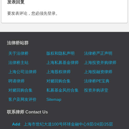
发表回复
要发表评论，您必须先
登录
。
法律桥站群
关于法律桥
版权和隐私声明
法律桥严正声明
法律桥主站
上海私募基金律师
上海投资并购律师
上海公司法律师
上海股权律师
上海投融资律师
聘请律师
对赌回购合集
法律桥PE宝典
对赌回购合集
私募基金风控合集
投资并购讲堂
客户及网友评价
Sitemap
联系律师 Contact Us
Add
: 上海市世纪大道100号环球金融中心9层/24层/25层