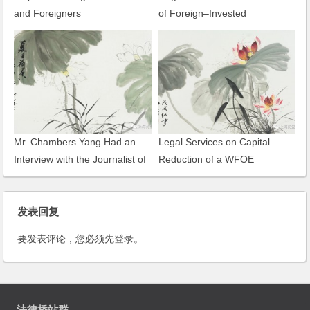
and Foreigners
of Foreign–Invested
Construction Enterprises
Mr. Chambers Yang Had an
Legal Services on Capital
Interview with the Journalist of
Reduction of a WFOE
Press TV on the Security
Review on Foreign M&A
发表回复
要发表评论，您必须先
登录
。
法律桥站群