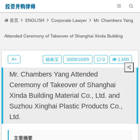
首页
ENGLISH
Corporate Lawyer
Mr. Chambers Yang
Attended Ceremony of Takeover of Shanghai Xinda Building
Material Co., Ltd. and Suzhou Xinghai Plastic Products Co., Ltd.
A+
杨春宝
2009/10/09
0
1,600
Mr. Chambers Yang Attended
Ceremony of Takeover of Shanghai
Xinda Building Material Co., Ltd. and
Suzhou Xinghai Plastic Products Co.,
Ltd.
文章摘要