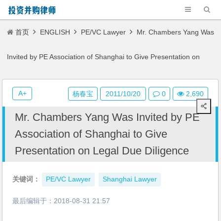
首页
ENGLISH
PE/VC Lawyer
Mr. Chambers Yang Was
Invited by PE Association of Shanghai to Give Presentation on
Legal Due Diligence
A+
杨春宝
2011/10/20
0
2,690
Mr. Chambers Yang Was Invited by PE
Association of Shanghai to Give
Presentation on Legal Due Diligence
关键词：
PE/VC Lawyer
Shanghai Lawyer
最后编辑于：
2018-08-31 21:57