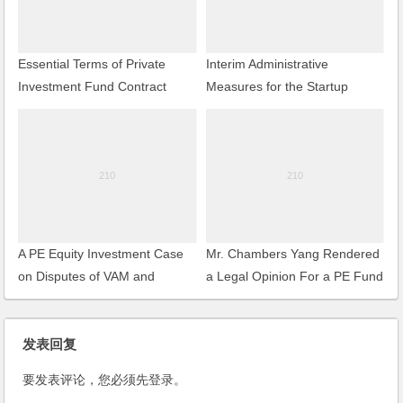
Essential Terms of Private
Interim Administrative
Investment Fund Contract
Measures for the Startup
Investment Enterprises
A PE Equity Investment Case
Mr. Chambers Yang Rendered
on Disputes of VAM and
a Legal Opinion For a PE Fund
Shareholder Interest Damages
Regarding its Investment in a
Restaurant Chain
发表回复
要发表评论，您必须先
登录
。