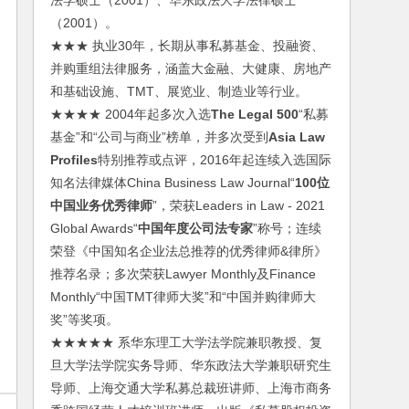
法学硕士（2001）、华东政法大学法律硕士
（2001）。
★★★ 执业30年，长期从事私募基金、投融资、
并购重组法律服务，涵盖大金融、大健康、房地产
和基础设施、TMT、展览业、制造业等行业。
★★★★ 2004年起多次入选
The Legal 500
“私募
基金”和“公司与商业”榜单，并多次受到
Asia Law
Profiles
特别推荐或点评，2016年起连续入选国际
知名法律媒体China Business Law Journal“
100位
中国业务优秀律师
”，荣获Leaders in Law - 2021
Global Awards“
中国年度公司法专家
”称号；连续
荣登《中国知名企业法总推荐的优秀律师&律所》
推荐名录；多次荣获Lawyer Monthly及Finance
Monthly“中国TMT律师大奖”和“中国并购律师大
奖”等奖项。
★★★★★ 系华东理工大学法学院兼职教授、复
旦大学法学院实务导师、华东政法大学兼职研究生
导师、上海交通大学私募总裁班讲师、上海市商务