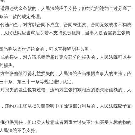
持。
续适用违约金条款的，人民法院应予支持；但约定的违约金过分高于
条第二款的规定处理。
支付违约金，对方以合同不成立、合同未生效、合同无效或者不构成
，人民法院应当就法院若不支持免责抗辩，当事人是否需要主张调
应当判决支付违约金的，可以直接释明并改判。
造成的损失，对方请求赔偿超过定金部分的损失的，人民法院可以并
的损失。
对方主张赔偿可得利益损失的，人民法院应当根据当事人的主张，依
三十条、第三十一条等规定进行认定。
方对损失的发生也有过错，违约方主张扣减相应的损失赔偿额的，人
益，违约方主张从损失赔偿额中扣除该部分利益的，人民法院应予支
瑕疵担保责任，但出卖人故意或者因重大过失不告知买受人标的物的
人民法院不予支持。