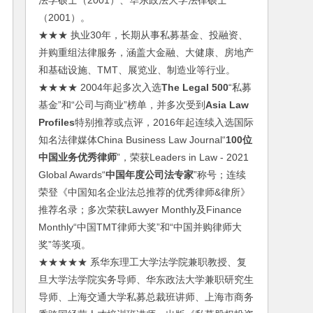
法学硕士（2001）、华东政法大学法律硕士
（2001）。
★★★ 执业30年，长期从事私募基金、投融资、
并购重组法律服务，涵盖大金融、大健康、房地产
和基础设施、TMT、展览业、制造业等行业。
★★★★ 2004年起多次入选
The Legal 500
“私募
基金”和“公司与商业”榜单，并多次受到
Asia Law
Profiles
特别推荐或点评，2016年起连续入选国际
知名法律媒体China Business Law Journal“
100位
中国业务优秀律师
”，荣获Leaders in Law - 2021
Global Awards“
中国年度公司法专家
”称号；连续
荣登《中国知名企业法总推荐的优秀律师&律所》
推荐名录；多次荣获Lawyer Monthly及Finance
Monthly“中国TMT律师大奖”和“中国并购律师大
奖”等奖项。
★★★★★ 系华东理工大学法学院兼职教授、复
旦大学法学院实务导师、华东政法大学兼职研究生
导师、上海交通大学私募总裁班讲师、上海市商务