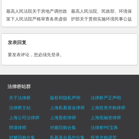
最高人民法院关于房地产调控政
最高人民法院、民政部、环境保
策下人民法院严格审查各类虚假
护部关于贯彻实施环境民事公益
诉讼的紧急通知
诉讼制度的通知
发表回复
要发表评论，您必须先
登录
。
法律桥站群
关于法律桥
版权和隐私声明
法律桥严正声明
法律桥主站
上海私募基金律师
上海投资并购律师
上海公司法律师
上海股权律师
上海投融资律师
聘请律师
对赌回购合集
法律桥PE宝典
对赌回购合集
私募基金风控合集
投资并购讲堂