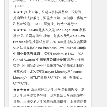
法学硕士（2001）、华东政法大学法律硕士
（2001）。
★★★ 执业30年，长期从事私募基金、投融资、
并购重组法律服务，涵盖大金融、大健康、房地产
和基础设施、TMT、展览业、制造业等行业。
★★★★ 2004年起多次入选
The Legal 500
“私募
基金”和“公司与商业”榜单，并多次受到
Asia Law
Profiles
特别推荐或点评，2016年起连续入选国际
知名法律媒体China Business Law Journal“
100位
中国业务优秀律师
”，荣获Leaders in Law - 2021
Global Awards“
中国年度公司法专家
”称号；连续
荣登《中国知名企业法总推荐的优秀律师&律所》
推荐名录；多次荣获Lawyer Monthly及Finance
Monthly“中国TMT律师大奖”和“中国并购律师大
奖”等奖项。
★★★★★ 系华东理工大学法学院兼职教授、复
旦大学法学院实务导师、华东政法大学兼职研究生
导师、上海交通大学私募总裁班讲师、上海市商务