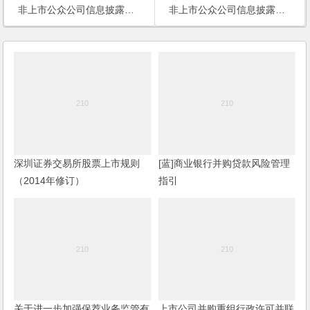
非上市公众公司信息披露内容与格式准则第2号----公开转让股票申请文件
非上市公众公司信息披露内容与格式准则第1号----公开转让说明书
深圳证券交易所股票上市规则
[蓝]商业银行并购贷款风险管理
（2014年修订）
指引
关于进一步加强保荐业务监管有
上市公司并购重组行政许可并联