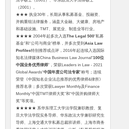
法学硕士（2001）、华东政法大学法律硕士
（2001）。
★★★ 执业30年，长期从事私募基金、投融资、
并购重组法律服务，涵盖大金融、大健康、房地产
和基础设施、TMT、展览业、制造业等行业。
★★★★ 2004年起多次入选
The Legal 500
“私募
基金”和“公司与商业”榜单，并多次受到
Asia Law
Profiles
特别推荐或点评，2016年起连续入选国际
知名法律媒体China Business Law Journal“
100位
中国业务优秀律师
”，荣获Leaders in Law - 2021
Global Awards“
中国年度公司法专家
”称号；连续
荣登《中国知名企业法总推荐的优秀律师&律所》
推荐名录；多次荣获Lawyer Monthly及Finance
Monthly“中国TMT律师大奖”和“中国并购律师大
奖”等奖项。
★★★★★ 系华东理工大学法学院兼职教授、复
旦大学法学院实务导师、华东政法大学兼职研究生
导师、上海交通大学私募总裁班讲师、上海市商务