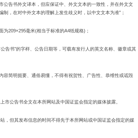
市公告书外文译本，但应保证中、外文文本的一致性，并在外文文
文编制，在对中外文本的理解上发生歧义时，以中文文本为准”；
09×295毫米(相当于标准的A4纸规格)；
市公告书”的字样、公告日期等，可载有发行人的英文名称、徽章或其
内容简明扼要、通俗易懂，不得有祝贺性、广告性、恭维性或诋毁
将上市公告书全文在本所网站及中国证监会指定的媒体披露。
网站，但其发布信息的时间不得先于本所网站或中国证监会指定的媒