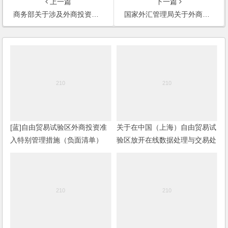
上一篇
下一篇
商务部关于涉及外商投资企业股权出资的暂行规定
国家外汇管理局关于外商投资合伙企业外汇管理有关问题的通知
[蓝]自由贸易试验区外商投资准
关于在中国（上海）自由贸易试
入特别管理措施（负面清单）
验区放开在线数据处理与交易处
理业务（经营类电子商务）外资
股权比例限制的通告