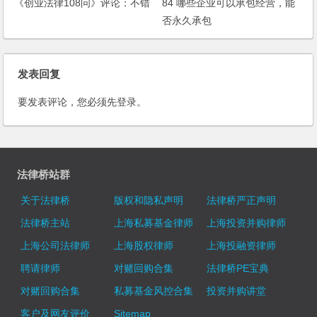
《创业法律108问》评论：不错
84 哪些企业可以承包经营，能
否永久承包
发表回复
要发表评论，您必须先
登录
。
法律桥站群
关于法律桥
版权和隐私声明
法律桥严正声明
法律桥主站
上海私募基金律师
上海投资并购律师
上海公司法律师
上海股权律师
上海投融资律师
聘请律师
对赌回购合集
法律桥PE宝典
对赌回购合集
私募基金风控合集
投资并购讲堂
客户及网友评价
Sitemap