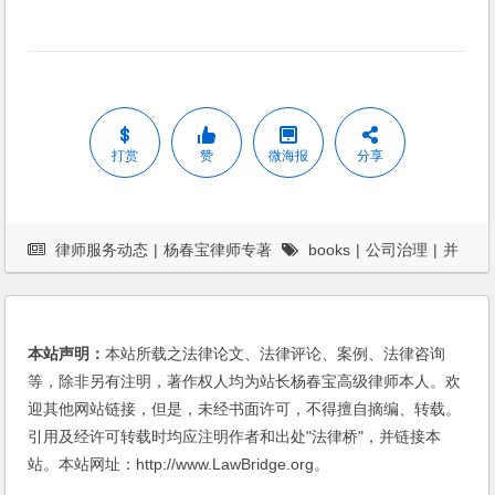
打赏
赞
微海报
分享
律师服务动态
|
杨春宝律师专著
books
|
公司治理
|
并
购重组
|
杨春宝
|
案例
|
股东权益
|
股权激励
本站声明：
本站所载之法律论文、法律评论、案例、法律咨询
等，除非另有注明，著作权人均为站长杨春宝高级律师本人。欢
迎其他网站链接，但是，未经书面许可，不得擅自摘编、转载。
引用及经许可转载时均应注明作者和出处"法律桥"，并链接本
站。本站网址：http://www.LawBridge.org。