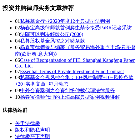
投资并购律师实务文章推荐
01
私募基金行业2020年度12个典型司法判例
02
杨春宝高级律师就首例爬虫禁令接受PaRR记者采访
03
法院可以判决解散公司(2006)
04
私募股权基金风控之对赌条款
05
杨春宝律师参与编著《服务贸易海外重点市场拓展指
南(欧洲卷·意大利)》
06
Case of Reorganization of FIE: Shanghai Kangfeng Paper
Co., Ltd.
07
Essential Terms of Private Investment Fund Contract
08
私募基金合规风控合集：10+风控制度+10+风控条款
+20+实务文章+每月动态
09
中外合资案例之合资纠纷仲裁代理法律服务
10
杨春宝律师代理的上海高院典型案例视频讲解
法律桥站群
关于法律桥
版权和隐私声明
法律桥严正声明