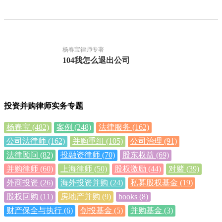
杨春宝律师专著
104我怎么退出公司
投资并购律师实务专题
杨春宝
(482)
案例
(248)
法律服务
(162)
公司法律师
(162)
并购重组
(105)
公司治理
(91)
法律顾问
(82)
投融资律师
(70)
股东权益
(69)
并购律师
(60)
上海律师
(50)
股权激励
(44)
对赌
(39)
外商投资
(26)
海外投资并购
(24)
私募股权基金
(19)
股权回购
(11)
房地产并购
(9)
books
(8)
财产保全与执行
(6)
创投基金
(5)
并购基金
(3)