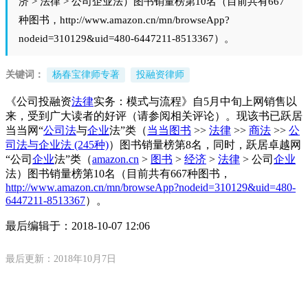
济 > 法律 > 公司企业法）图书销量榜第10名（目前共有667
种图书，http://www.amazon.cn/mn/browseApp?
nodeid=310129&uid=480-6447211-8513367）。
关键词：
杨春宝律师专著
投融资律师
《公司投融资
法律
实务：模式与流程》自5月中旬上网销售以
来，受到广大读者的好评（请参阅相关评论）。现该书已跃居
当当网“
公司法
与
企业
法”类（
当当图书
>>
法律
>>
商法
>>
公
司法
与
企业
法 (245种)
）图书销量榜第8名，同时，跃居卓越网
“公司
企业
法”类（
amazon.cn
>
图书
>
经济
>
法律
> 公司
企业
法）图书销量榜第10名（目前共有667种图书，
http://www.amazon.cn/mn/browseApp?nodeid=310129&uid=480-
6447211-8513367
）。
最后编辑于：
2018-10-07 12:06
最后更新：2018年10月7日