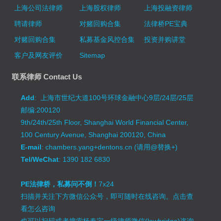
上海公司法律师
上海股权律师
上海投融资律师
聘请律师
对赌回购合集
法律桥PE宝典
对赌回购合集
私募基金风控合集
投资并购讲堂
客户及网友评价
Sitemap
联系律师 Contact Us
Add
: 上海市世纪大道100号环球金融中心9层/24层/25层
邮编:200120
9th/24th/25th Floor, Shanghai World Financial Center,
100 Century Avenue, Shanghai 200120, China
E-mail
: chambers.yang+dentons.cn (请用@替换+)
Tel/WeChat
: 1390 182 6830
PE法律桥，私募问不倒！
7x24
扫描并关注下方微信公众号，即可随时在线咨询。
点击查
看怎么咨询
也可以扫码或者搜索杨春宝一级律师微信(lawbridge)咨询