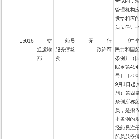
考试的，
管理机构
发给相应
员适任证书
15016
交
船员
无
行
《中
通运输
服务簿签
政许可
民共和国
部
发
条例》（
院令第494
号）（200
9月1日起
施）第四条
条例所称
员，是指
本条例的
经船员注
船员服务