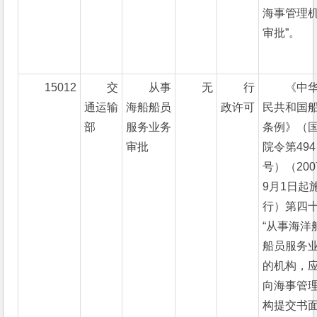
海事管理
审批”。
15012
交
从事
无
行
《中
通运输
海船船员
政许可
民共和国
部
服务业务
条例》（
审批
院令第494
号）（200
9月1日起
行）第四
“从事海洋
船员服务
的机构，
向海事管
构提交书