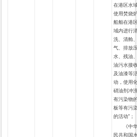
在港区水
使用焚烧
船舶在港
域内进行
洗、清舱
气、排放
水、残油
油污水接
及油漆等
动，使用
硝油剂冲
有污染物
板等有污
的活动”；
《中
民共和国