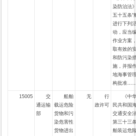
染防治法
五十五条“
进行下列
动，应当
作业方案
取有效的
和防污染
施，并报
地海事管
构批准……
15005
交
船舶
无
行
《中
通运输
载运危险
政许可
民共和国
部
货物和污
交通安全
染危害性
第三十三条
货物进出
舶装运危