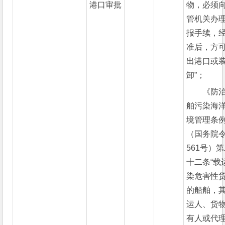
港口审批
物，必须
管机关办
报手续，
准后，方
出港口或
卸”；
《防
舶污染海
境管理条
（国务院
561号）
十二条“载
染危害性
的船舶，
运人、货
有人或代