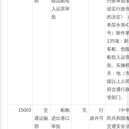
部
险品船投
行政审批
入运营审
设定行政
批
的决定》
务院令第4
号）附件
135项：
客船、危
船投入运
批。实施
关：地（
级以上人
府交通行
管部门。
15003
交
船舶
无
行
《中
通运输
进出港口
政许可
民共和国
部
审批
交通安全