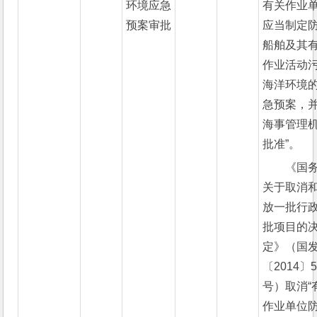
环境应急
有关作业
预案审批
应当制定
船舶及其
作业活动
海洋环境
急预案，
海事管理
批准”。
《国
关于取消
放一批行
批项目的
定》（国
〔2014〕
号）取消“
作业单位