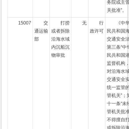
务院或主
关批准”。
15007
交
打捞
无
行
《中
通运输
或者拆除
政许可
民共和国
部
沿海水域
交通安全
内沉船沉
第三条“中
物审批
民共和国
监督机构
对沿海水
交通安全
统一监管
管机关”；
十一条“未
管机关批
不得擅自
或拆除沿