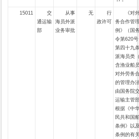
15011
交
从事
无
行
《对
通运输
海员外派
政许可
务合作管
部
业务审批
例》（国
令第620
第四十九条
派海员类
含渔业船
对外劳务
的管理办
由国务院
运输主管
根据《中
民共和国
条例》以
条例的有