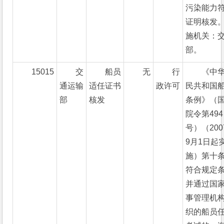
污染能力
证明核发
施机关：
部。
15015
交
船员
无
行
《中
通运输
适任证书
政许可
民共和国
部
核发
条例》（
院令第494
号）（200
9月1日起
施）第十条
符合规定
并通过国
事管理机
织的船员