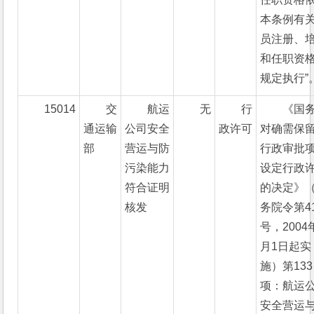
本条例有
员注册、
和任职资
规定执行”
15014
交
航运
无
行
《国
通运输
公司安全
政许可
对确需保
部
营运与防
行政审批
污染能力
设定行政
符合证明
的决定》
核发
务院令第4
号，2004
月1日起实
施）第133
项：航运
安全营运