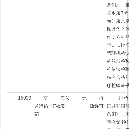
条例》（
院令第355
号）第六条
舶具备下
件，方可
行……经
管理机构
的船舶检
构依法检
持有合格
舶检验证书
15009
交
海员
无
行
《中
通运输
证核发
政许可
民共和国
部
条例》（
院令第494