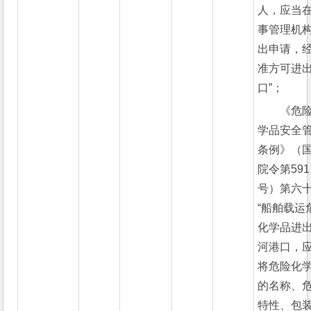
人，应当
事管理机
出申请，
准方可进
口”；
《危
学品安全
条例》（
院令第591
号）第六
“船舶载运
化学品进
河港口，
将危险化
的名称、
特性、包