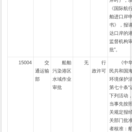
岸时），
《国际航
舶进口岸
书》，报
达口岸的
监督机构
批”。
15004
交
船舶
无
行
《中
通运输
污染港区
政许可
民共和国
部
水域作业
环境保护
审批
第七十条“
下列活动
当事先按
关规定报
关部门批
者核准：