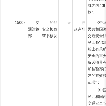
域内的沉
物”。
15008
交
船舶
无
行
《中
通运输
安全检验
政许可
民共和国
部
证书核发
交通安全
第四条“船
船上有关
安全的重
备必须具
舶检验部
发的有效
证书”；
《中
民共和国
交通安全