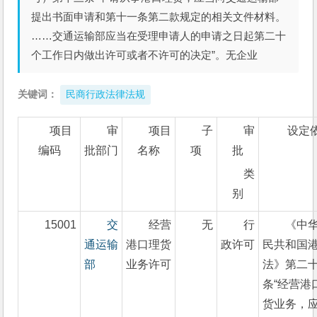
提出书面申请和第十一条第二款规定的相关文件材料。
……交通运输部应当在受理申请人的申请之日起第二十
个工作日内做出许可或者不许可的决定”。无企业
关键词：
民商行政法律法规
项目
审
项目
子
审
设定
编码
批部门
名称
项
批
类
别
15001
交
经营
无
行
《中
通运输
港口理货
政许可
民共和国
部
业务许可
法》第二
条“经营港
货业务，