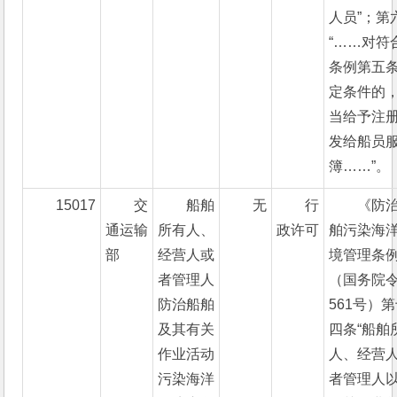
人员”；第
“……对符
条例第五
定条件的
当给予注
发给船员
簿……”。
15017
交
船舶
无
行
《防
通运输
所有人、
政许可
舶污染海
部
经营人或
境管理条
者管理人
（国务院
防治船舶
561号）
及其有关
四条“船舶
作业活动
人、经营
污染海洋
者管理人