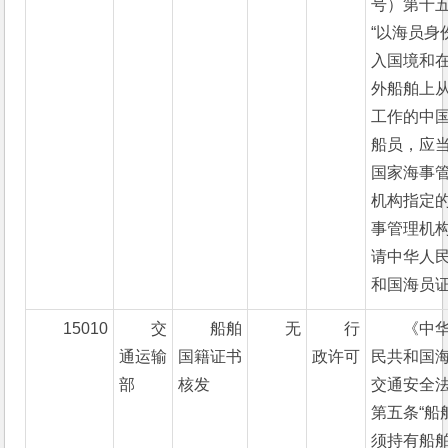
号）第十
“以海员身
入国境和
外船舶上
工作的中
船员，应
国家海事
机构指定
事管理机
请中华人
和国海员证
15010
交
船舶
无
行
《中
通运输
国籍证书
政许可
民共和国
部
核发
交通安全
第五条“船
须持有船