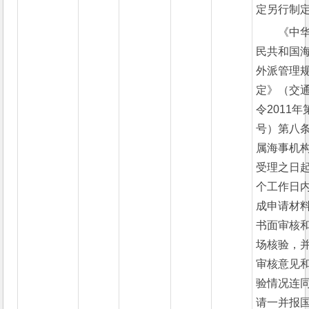
定另行制定
《中
民共和国
外派管理
定》（交
令2011年
号）第八条
属海事机
受理之日起
个工作日
成申请材
书面审核
场核验，
审核意见
验情况连
请一并报