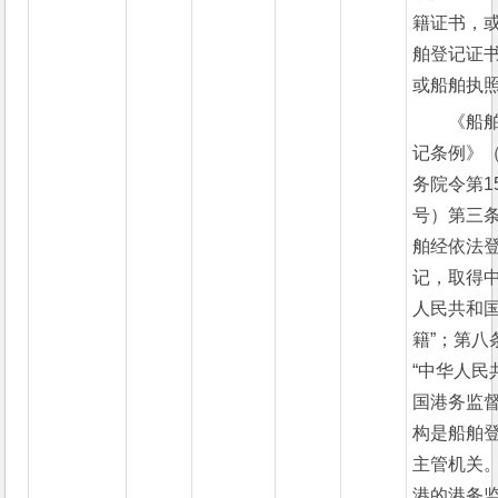
籍证书，
舶登记证
或船舶执照
《船
记条例》
务院令第1
号）第三条
舶经依法
记，取得
人民共和
籍”；第八
“中华人民
国港务监
构是船舶
主管机关
港的港务