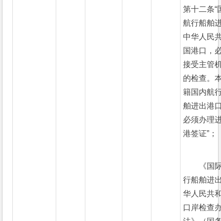
第十二条“
航行船舶
中华人民
国港口，
接受主管
的检查。
籍国内航
舶进出港
必须办理
港签证”；
《国
行船舶进
华人民共
口岸检查