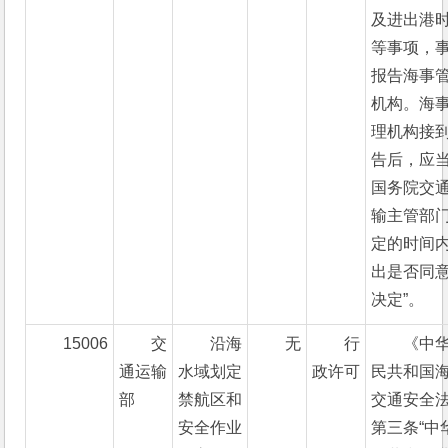
及进出港
等事项，
报告海事
机构。海
理机构接
告后，应
国务院交
输主管部
定的时间
出是否同
决定”。
15006
交
沿海
无
行
《中
通运输
水域划定
政许可
民共和国
部
禁航区和
交通安全
安全作业
第三条“中