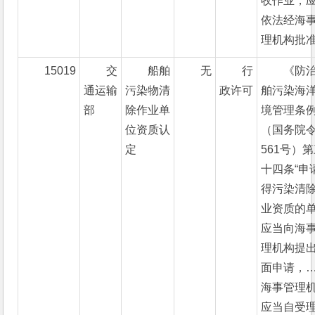
收作业，
依法经海
理机构批准
15019
交
船舶
无
行
《防
通运输
污染物清
政许可
舶污染海
部
除作业单
境管理条
位资质认
（国务院
定
561号）
十四条“申
得污染清
业资质的
应当向海
理机构提
面申请，
海事管理
应当自受