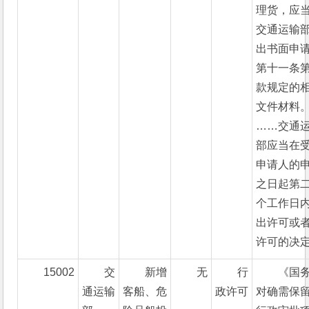
理货，应
交通运输
出书面申
第十一条
款规定的
文件材料
……交通
部应当在
申请人的
之日起第
个工作日
出许可或
许可的决定
15002
交
新增
无
行
《国
通运输
客船、危
政许可
对确需保