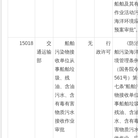
船舶及其
作业活动
海洋环境
预案审批”
15018
交
船舶
无
行
《防
通运输
污染物接
政许可
舶污染海
部
收单位从
境管理条
事船舶垃
（国务院
圾、残
561号）
油、含油
七条“船舶
污水、含
物接收单
有毒有害
事船舶垃
物质污水
残油、含
接收作业
水、含有
审批
害物质污