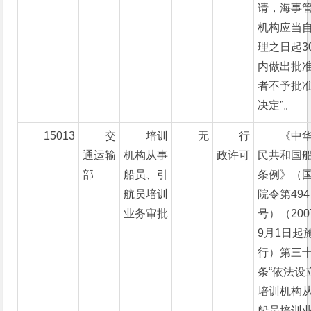
请，海事
机构应当
理之日起3
内做出批
者不予批
决定”。
15013
交
培训
无
行
《中
通运输
机构从事
政许可
民共和国
部
船员、引
条例》（
航员培训
院令第494
业务审批
号）（200
9月1日起
行）第三
条“依法设
培训机构
船员培训