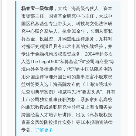
杨春宝一级律师
，大成上海高级合伙人、资本
市场部主任、国资基金研究中心主任，大成中
国区私募基金专业带头人、科技与文化法律研
究中心联合牵头人。执业30余年，长期从事私
募基金、投融资、并购重组法律服务，尤其对
对赌研究颇深且具有非常丰富的实战经验，并
专注于金融机构股权投资业务。2004年起多次
入选The Legal 500"私募基金"和"公司与商业"等
境内外各类律师榜单，代理的中国法院首例适
用外国法律审理外国公司的董事损害小股东权
益纠纷案入选上海高院发布的《上海法院域外
法查明典型案例》和威科先行"要案头条"。具有
上市公司独立董事任职资格，系多家知名高校
的兼职教授或兼职研究生导师及上海市商务委
跨国经营人才培训班讲师。出版《私募股权投
资基金风险防控操作实务》等16本投融资法律
专著。
了解更多