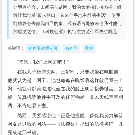
让我有机会走出闭塞与贫困，我的太太接过接力棒，继
续让我过着“饭来张口、衣来伸手地主般的生活”，使我
能够静心去做我自己的事。没有语言能够表达我对他们
的感激之情。《科技创业》执行主篇范伟军先生既是
关键词：
杨春宝律师专著
杨春宝
案例
“爸爸，我们上网去吧！”
在我儿子杨博文两、三岁时，只要我坐在电脑前，
他就认为是上网了。他也每每在晚饭后这样敦促我去上
网，他就可以美滋滋地坐在我的腿上胡乱拨弄键盘、鼠
标、传真机等他伸手可及的任何物品，非以天线宝宝相
诱，不肯轻易下去。
然而，我要感谢他！正是他提醒、督促我努力解答
网友通过我的网站——《法律桥》提出的法律咨询，并
完成这部书稿。