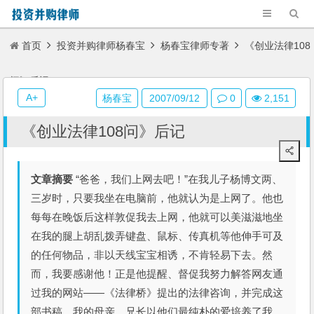
首页
投资并购律师杨春宝
杨春宝律师专著
《创业法律108
问》后记
A+
杨春宝
2007/09/12
0
2,151
《创业法律108问》后记
文章摘要
“爸爸，我们上网去吧！”在我儿子杨博文两、
三岁时，只要我坐在电脑前，他就认为是上网了。他也
每每在晚饭后这样敦促我去上网，他就可以美滋滋地坐
在我的腿上胡乱拨弄键盘、鼠标、传真机等他伸手可及
的任何物品，非以天线宝宝相诱，不肯轻易下去。然
而，我要感谢他！正是他提醒、督促我努力解答网友通
过我的网站——《法律桥》提出的法律咨询，并完成这
部书稿。我的母亲、兄长以他们最纯朴的爱培养了我，