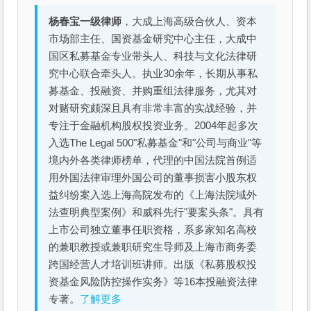
杨春宝一级律师
，大成上海高级合伙人、资本
市场部主任、国资基金研究中心主任，大成中
国区私募基金专业带头人、科技与文化法律研
究中心联合牵头人。执业30余年，长期从事私
募基金、投融资、并购重组法律服务，尤其对
对赌研究颇深且具有非常丰富的实战经验，并
专注于金融机构股权投资业务。2004年起多次
入选The Legal 500"私募基金"和"公司与商业"等
境内外各类律师榜单，代理的中国法院首例适
用外国法律审理外国公司的董事损害小股东权
益纠纷案入选上海高院发布的《上海法院域外
法查明典型案例》和威科先行"要案头条"。具有
上市公司独立董事任职资格，系多家知名高校
的兼职教授或兼职研究生导师及上海市商务委
跨国经营人才培训班讲师。出版《私募股权投
资基金风险防控操作实务》等16本投融资法律
专著。
了解更多