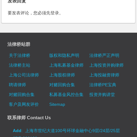
发表回复
要发表评论，您必须先
登录
。
法律桥站群
关于法律桥
版权和隐私声明
法律桥严正声明
法律桥主站
上海私募基金律师
上海投资并购律师
上海公司法律师
上海股权律师
上海投融资律师
聘请律师
对赌回购合集
法律桥PE宝典
对赌回购合集
私募基金风控合集
投资并购讲堂
客户及网友评价
Sitemap
联系律师 Contact Us
Add
: 上海市世纪大道100号环球金融中心9层/24层/25层