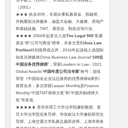
法学硕士（2001）、华东政法大学法律硕士
（2001）。
★★★ 执业30年，长期从事私募基金、投融资、
并购重组法律服务，涵盖大金融、大健康、房地产
和基础设施、TMT、展览业、制造业等行业。
★★★★ 2004年起多次入选
The Legal 500
“私募
基金”和“公司与商业”榜单，并多次受到
Asia Law
Profiles
特别推荐或点评，2016年起连续入选国际
知名法律媒体China Business Law Journal“
100位
中国业务优秀律师
”，荣获Leaders in Law - 2021
Global Awards“
中国年度公司法专家
”称号；连续
荣登《中国知名企业法总推荐的优秀律师&律所》
推荐名录；多次荣获Lawyer Monthly及Finance
Monthly“中国TMT律师大奖”和“中国并购律师大
奖”等奖项。
★★★★★ 系华东理工大学法学院兼职教授、复
旦大学法学院实务导师、华东政法大学兼职研究生
导师、上海交通大学私募总裁班讲师、上海市商务