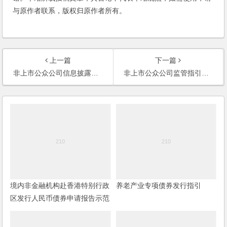
与原作者联系，版权归原作者所有。
上一篇
下一篇
非上市公众公司信息披露内容与格式准则第1号----公开转让说明书
非上市公众公司监管指引第4号----股东人数超过200人的未上市股份有限公司申请行政许可有关问题的审核指引
境内非金融机构赴香港特别行政
养老产业专项债券发行指引
区发行人民币债券申请报告示范
大纲