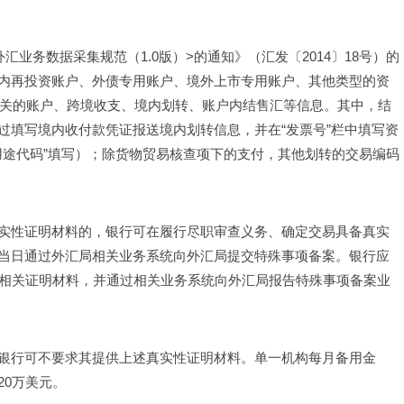
业务数据采集规范（1.0版）>的通知》（汇发〔2014〕18号）的
内再投资账户、外债专用账户、境外上市专用账户、其他类型的资
有关的账户、跨境收支、境内划转、账户内结售汇等信息。其中，结
过填写境内收付款凭证报送境内划转信息，并在“发票号”栏中填写资
结汇用途代码”填写）；除货物贸易核查项下的支付，其他划转的交易编码
实性证明材料的，银行可在履行尽职审查义务、确定交易具备真实
当日通过外汇局相关业务系统向外汇局提交特殊事项备案。银行应
的相关证明材料，并通过相关业务系统向外汇局报告特殊事项备案业
银行可不要求其提供上述真实性证明材料。单一机构每月备用金
20万美元。