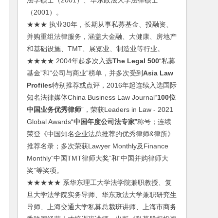
法学硕士（2001）、华东政法大学法律硕士
（2001）。
★★★ 执业30年，长期从事私募基金、投融资、
并购重组法律服务，涵盖大金融、大健康、房地产
和基础设施、TMT、展览业、制造业等行业。
★★★★ 2004年起多次入选
The Legal 500
“私募
基金”和“公司与商业”榜单，并多次受到
Asia Law
Profiles
特别推荐或点评，2016年起连续入选国际
知名法律媒体China Business Law Journal“
100位
中国业务优秀律师
”，荣获Leaders in Law - 2021
Global Awards“
中国年度公司法专家
”称号；连续
荣登《中国知名企业法总推荐的优秀律师&律所》
推荐名录；多次荣获Lawyer Monthly及Finance
Monthly“中国TMT律师大奖”和“中国并购律师大
奖”等奖项。
★★★★★ 系华东理工大学法学院兼职教授、复
旦大学法学院实务导师、华东政法大学兼职研究生
导师、上海交通大学私募总裁班讲师、上海市商务