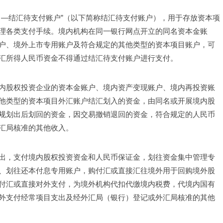
目—结汇待支付账户”（以下简称结汇待支付账户），用于存放资本项
理各类支付手续。境内机构在同一银行网点开立的同名资本金账
户、境外上市专用账户及符合规定的其他类型的资本项目账户，可
汇所得人民币资金不得通过结汇待支付账户进行支付。
内股权投资企业的资本金账户、境内资产变现账户、境内再投资账
他类型的资本项目外汇账户结汇划入的资金，由同名或开展境内股
规划出后划回的资金，因交易撤销退回的资金，符合规定的人民币
汇局核准的其他收入。
出，支付境内股权投资资金和人民币保证金，划往资金集中管理专
、划往还本付息专用账户，购付汇或直接汇往境外用于回购境外股
付汇或直接对外支付，为境外机构代扣代缴境内税费，代境内国有
外支付经常项目支出及经外汇局（银行）登记或外汇局核准的其他