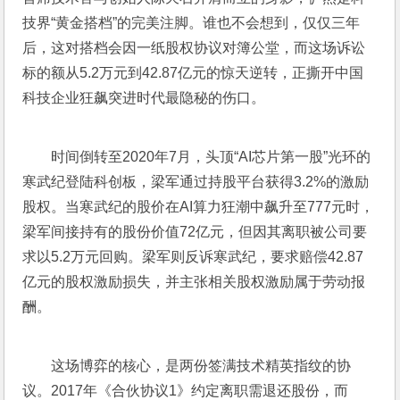
技界“黄金搭档”的完美注脚。谁也不会想到，仅仅三年
后，这对搭档会因一纸股权协议对簿公堂，而这场诉讼
标的额从5.2万元到42.87亿元的惊天逆转，正撕开中国
科技企业狂飙突进时代最隐秘的伤口。
时间倒转至2020年7月，头顶“AI芯片第一股”光环的
寒武纪登陆科创板，梁军通过持股平台获得3.2%的激励
股权。当寒武纪的股价在AI算力狂潮中飙升至777元时，
梁军间接持有的股份价值72亿元，但因其离职被公司要
求以5.2万元回购。梁军则反诉寒武纪，要求赔偿42.87
亿元的股权激励损失，并主张相关股权激励属于劳动报
酬。
这场博弈的核心，是两份签满技术精英指纹的协
议。2017年《合伙协议1》约定离职需退还股份，而