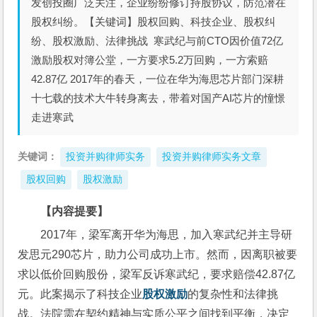
发创投圈广泛关注，企业纷纷修订持股协议，防范潜在
股权纠纷。【关键词】股权回购、科技企业、股权纠
纷、股权激励、法律挑战 寒武纪与前CTO因价值72亿
激励股权对簿公堂，一方要求5.2万回购，一方索赔
42.87亿 2017年的春天，一位在华为海思芯片部门深耕
十七载的技术大牛转身离去，带着对国产AI芯片的憧憬
走进寒武
关键词：
投资并购律师实务
投资并购律师实务文章
股权回购
股权激励
【内容提要】
2017年，梁军离开华为海思，加入寒武纪并主导研
发思元290芯片，助力公司成功上市。然而，因离职被要
求以低价回购股份，梁军反诉寒武纪，要求赔偿42.87亿
元。此案揭示了科技企业
股权激励
的复杂性和法律挑
战。法院需在契约精神与实质公平之间找到平衡，决定