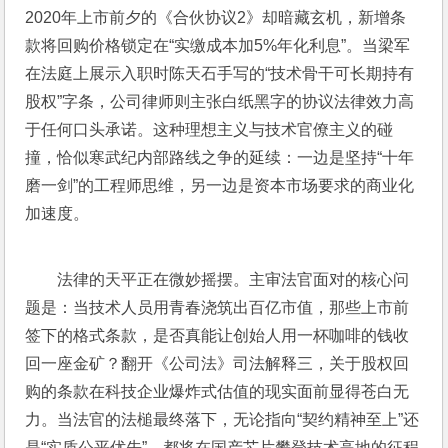
2020年上市前夕的《合伙协议2》却暗藏玄机，新增条
款将回购价格锁定在“实缴成本加5%年化利息”。当梁军
在法庭上展示入职时陈天石手写的“技术骨干可长期持有
股权”字条，公司律师则主张白纸黑字的协议法律效力高
于任何口头承诺。这种理想主义与技术官僚主义的碰
撞，恰似寒武纪内部路线之争的延续：一边是坚持“十年
磨一剑”的工程师思维，另一边是资本市场要求的商业化
加速度。
法律的天平正在微妙摇摆。主审法官面对的核心问
题是：当技术人员用青春浇筑出百亿市值，那些上市前
签下的格式条款，是否真能让创始人用一杯咖啡的钱收
回一座金矿？翻开《公司法》司法解释三，关于股权回
购的条款在科技企业爆炸式估值的现实面前显得苍白无
力。当法官的法槌最终落下，无论指向“契约精神至上”还
是“实质公平优先”，都将在国产芯片攀登技术高地的征程