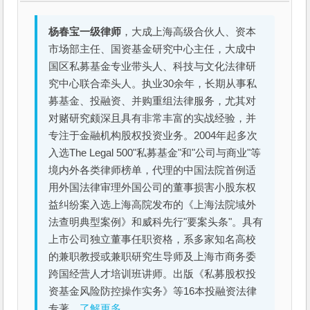
杨春宝一级律师
，大成上海高级合伙人、资本
市场部主任、国资基金研究中心主任，大成中
国区私募基金专业带头人、科技与文化法律研
究中心联合牵头人。执业30余年，长期从事私
募基金、投融资、并购重组法律服务，尤其对
对赌研究颇深且具有非常丰富的实战经验，并
专注于金融机构股权投资业务。2004年起多次
入选The Legal 500"私募基金"和"公司与商业"等
境内外各类律师榜单，代理的中国法院首例适
用外国法律审理外国公司的董事损害小股东权
益纠纷案入选上海高院发布的《上海法院域外
法查明典型案例》和威科先行"要案头条"。具有
上市公司独立董事任职资格，系多家知名高校
的兼职教授或兼职研究生导师及上海市商务委
跨国经营人才培训班讲师。出版《私募股权投
资基金风险防控操作实务》等16本投融资法律
专著。
了解更多