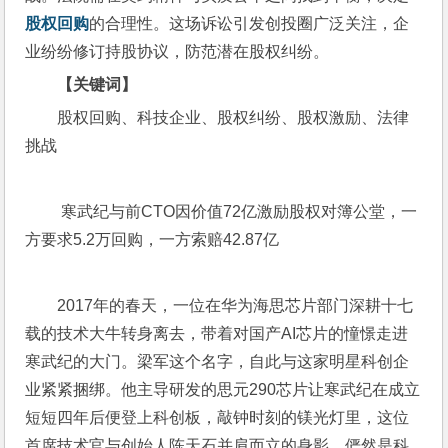
股权回购
的合理性。这场诉讼引发创投圈广泛关注，企
业纷纷修订持股协议，防范潜在股权纠纷。
【关键词】
股权回购、科技企业、股权纠纷、股权激励、法律
挑战
 寒武纪与前CTO因价值72亿激励股权对簿公堂，一
方要求5.2万回购，一方索赔42.87亿
2017年的春天，一位在华为海思芯片部门深耕十七
载的技术大牛转身离去，带着对国产AI芯片的憧憬走进
寒武纪的大门。梁军这个名字，自此与这家明星科创企
业紧紧捆绑。他主导研发的思元290芯片让寒武纪在成立
短短四年后便登上科创板，敲钟时刻的镁光灯里，这位
首席技术官与创始人陈天石并肩而立的身影，俨然是科