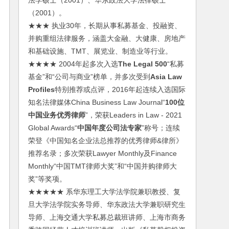
法学硕士（2001）、华东政法大学法律硕士
（2001）。
★★★ 执业30年，长期从事私募基金、投融资、
并购重组法律服务，涵盖大金融、大健康、房地产
和基础设施、TMT、展览业、制造业等行业。
★★★★ 2004年起多次入选
The Legal 500
“私募
基金”和“公司与商业”榜单，并多次受到
Asia Law
Profiles
特别推荐或点评，2016年起连续入选国际
知名法律媒体China Business Law Journal“
100位
中国业务优秀律师
”，荣获Leaders in Law - 2021
Global Awards“
中国年度公司法专家
”称号；连续
荣登《中国知名企业法总推荐的优秀律师&律所》
推荐名录；多次荣获Lawyer Monthly及Finance
Monthly“中国TMT律师大奖”和“中国并购律师大
奖”等奖项。
★★★★★ 系华东理工大学法学院兼职教授、复
旦大学法学院实务导师、华东政法大学兼职研究生
导师、上海交通大学私募总裁班讲师、上海市商务