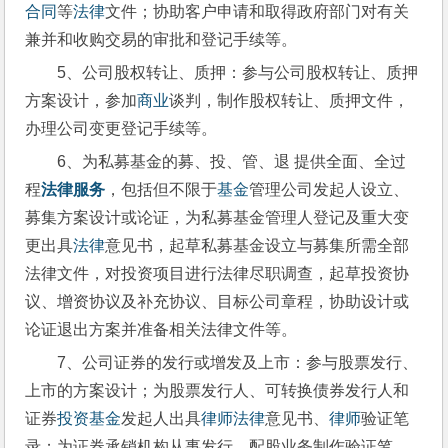
合同
等
法律
文件；协助客户申请和取得政府部门对有关
兼并和收购交易的审批和登记手续等。
5、公司股权转让、质押：参与公司股权转让、质押
方案设计，参加
商业
谈判，制作股权转让、质押文件，
办理公司变更登记手续等。
6、为私募基金的募、投、管、退 提供全面、全过
程
法律服务
，包括但不限于
基金
管理公司发起人设立、
募集方案设计或论证，为私募基金管理人登记及重大变
更出具
法律
意见书，起草私募基金设立与募集所需全部
法律文件，对投资项目进行法律尽职调查，起草投资协
议、增资协议及补充协议、目标公司章程，协助设计或
论证退出方案并准备相关法律文件等。
7、公司证券的发行或增发及上市：参与股票发行、
上市的方案设计；为股票发行人、可转换债券发行人和
证券
投资
基金
发起人出具
律师
法律
意见书、
律师
验证笔
录；为证券承销机构从事发行、配股业务制作验证笔