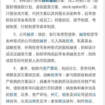
2、协助设计各类
股权激励
方案、员工持股计划（如
股权增值权计划、虚拟股票方案、stock option等），设
计股份池方案、代持方案以及持股企业架构等，起草授
权协议等各类高管（或员工）持股协议、授予制度、考
核制度、行权制度等基本制度。
3、公司
融资
：借款、发行各类型债券、
融资
租赁等
各种形式的公司债权
融资，
引入风险
投资
、私募基金、
战略投资、外商投资等各种形式的股权融资，协助设计
或论证融资方案，协助审阅或起草各类融资文件，协助
或指导应对投资人的尽职调查。
4、 兼并、收购与
资产重组
，包括分立、资本结构
调整及其它重组交易、战略
投资
等：参与股权收购或资
产收购的方案设计，就兼并与收购所涉及的任何财产权
利、债权债务等问题进行尽职调查；就收购和兼并涉及
的
投资
、证券、资产评估、
外汇
、
税
务及
诉讼
等提供
法
律
咨询，出具
法律
意见书；参加
商业
谈判，制作
协议
、