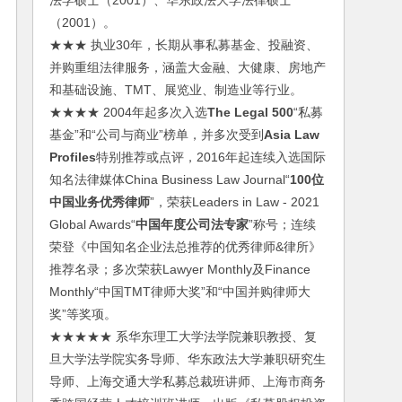
法学硕士（2001）、华东政法大学法律硕士
（2001）。
★★★ 执业30年，长期从事私募基金、投融资、
并购重组法律服务，涵盖大金融、大健康、房地产
和基础设施、TMT、展览业、制造业等行业。
★★★★ 2004年起多次入选
The Legal 500
“私募
基金”和“公司与商业”榜单，并多次受到
Asia Law
Profiles
特别推荐或点评，2016年起连续入选国际
知名法律媒体China Business Law Journal“
100位
中国业务优秀律师
”，荣获Leaders in Law - 2021
Global Awards“
中国年度公司法专家
”称号；连续
荣登《中国知名企业法总推荐的优秀律师&律所》
推荐名录；多次荣获Lawyer Monthly及Finance
Monthly“中国TMT律师大奖”和“中国并购律师大
奖”等奖项。
★★★★★ 系华东理工大学法学院兼职教授、复
旦大学法学院实务导师、华东政法大学兼职研究生
导师、上海交通大学私募总裁班讲师、上海市商务