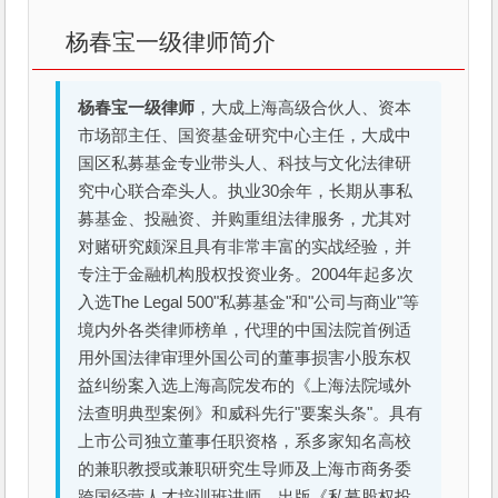
杨春宝一级律师简介
杨春宝一级律师
，大成上海高级合伙人、资本
市场部主任、国资基金研究中心主任，大成中
国区私募基金专业带头人、科技与文化法律研
究中心联合牵头人。执业30余年，长期从事私
募基金、投融资、并购重组法律服务，尤其对
对赌研究颇深且具有非常丰富的实战经验，并
专注于金融机构股权投资业务。2004年起多次
入选The Legal 500"私募基金"和"公司与商业"等
境内外各类律师榜单，代理的中国法院首例适
用外国法律审理外国公司的董事损害小股东权
益纠纷案入选上海高院发布的《上海法院域外
法查明典型案例》和威科先行"要案头条"。具有
上市公司独立董事任职资格，系多家知名高校
的兼职教授或兼职研究生导师及上海市商务委
跨国经营人才培训班讲师。出版《私募股权投