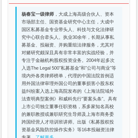
杨春宝一级律师
，大成上海高级合伙人、资本
市场部主任、国资基金研究中心主任，大成中
国区私募基金专业带头人、科技与文化法律研
究中心联合牵头人。执业30余年，长期从事私
募基金、投融资、并购重组法律服务，尤其对
对赌研究颇深且具有非常丰富的实战经验，并
专注于金融机构股权投资业务。2004年起多次
入选The Legal 500"私募基金"和"公司与商业"等
境内外各类律师榜单，代理的中国法院首例适
用外国法律审理外国公司的董事损害小股东权
益纠纷案入选上海高院发布的《上海法院域外
法查明典型案例》和威科先行"要案头条"。具有
上市公司独立董事任职资格，系多家知名高校
的兼职教授或兼职研究生导师及上海市商务委
跨国经营人才培训班讲师。出版《私募股权投
资基金风险防控操作实务》等16本投融资法律
专著。
了解更多