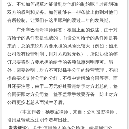
议。不知如何起草才能做到对他们的制约呢？才能明确
双方的权利和义务。如何能够在一些条款上做到对他们
有所控制。让我们在这里顺利的渡过二年的发展期。
广州辛巴哥哥律师解答：根据上面的叙述，由于对
方给予的条件都是现成的，而贵公司给予的条件则是将
来的，总的来说对方要承担的风险比较大（例如：如果
公司没有经营利润，则对方颗粒无收），所以协议的签
订只要将对方要承担的给予的各项优惠列明即可。另
外，需要说明，对方不可以插手公司的经营管理，不能
提前要求支付公司的分红，不得中途解除合同等等。而
且还要注意，由于二万元好处费是给予对方老总的，签
合同要跟对方公司签，签字盖章手续要齐备，防止对方
公司更换老总从而滋生矛盾。
,（本文作者：杨春宝律师，来自：公司投资律师，
引用及转载应注明作者与出处。
 发表评论
）,关于“使用他人的办公场所，给与利润分