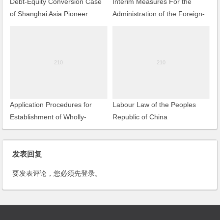
Debt-Equity Conversion Case
Interim Measures For the
of Shanghai Asia Pioneer
Administration of the Foreign-
Pharmaceutical Co., Ltd.
invested Development and
Management of Tracts of Land
Application Procedures for
Labour Law of the Peoples
Establishment of Wholly-
Republic of China
Owned Foreign Enterprises
(WOFE)
发表回复
要发表评论，您必须先
登录
。