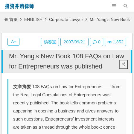
首页
ENGLISH
Corporate Lawyer
Mr. Yang's New Book
108 FAQs on Law for Entrepreneurs was published
A+
杨春宝
2007/09/21
0
1,852
Mr. Yang's New Book 108 FAQs on Law
for Entrepreneurs was published
文章摘要
108 FAQs on Law for Entrepreneurs——from
the Real Legal Consulations of Entrepreneurs was
recently published. The book tells common problems
appearing in opening a business and gives answers to
such questions. Entrepreneurs' investment interests
are taken as a thread through the whole book; conce