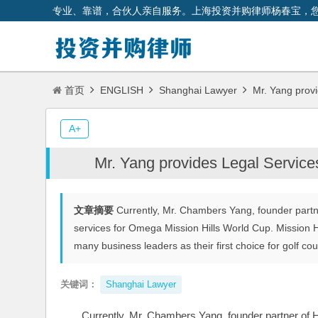
专业、靠谱，合伙人亲自服务。上海投资并购律师杨春宝，
首页
ENGLISH
Shanghai Lawyer
Mr. Yang provi
A+
Mr. Yang provides Legal Service
文章摘要
Currently, Mr. Chambers Yang, founder partne
services for Omega Mission Hills World Cup. Mission Hi
many business leaders as their first choice for golf c
关键词：
Shanghai Lawyer
Currently, Mr. Chambers Yang, founder partner of Ha