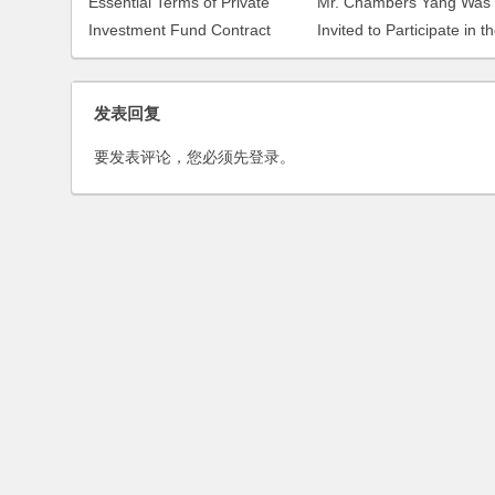
Essential Terms of Private
Mr. Chambers Yang Was
Investment Fund Contract
Invited to Participate in t
Conference on Shanghai
Government Expenditure
发表回复
Performance Evaluation
要发表评论，您必须先
登录
。