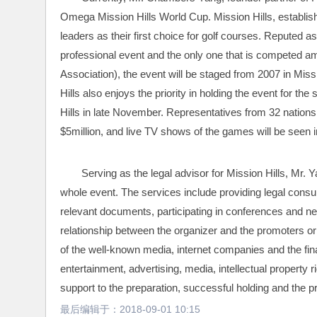
Omega Mission Hills World Cup. Mission Hills, establish
leaders as their first choice for golf courses. Reputed as
professional event and the only one that is competed am
Association), the event will be staged from 2007 in Miss
Hills also enjoys the priority in holding the event for th
Hills in late November. Representatives from 32 nations 
$5million, and live TV shows of the games will be seen 
Serving as the legal advisor for Mission Hills, Mr. 
whole event. The services include providing legal consult
relevant documents, participating in conferences and neg
relationship between the organizer and the promoters or 
of the well-known media, internet companies and the fina
entertainment, advertising, media, intellectual property r
support to the preparation, successful holding and the p
最后编辑于：
2018-09-01 10:15