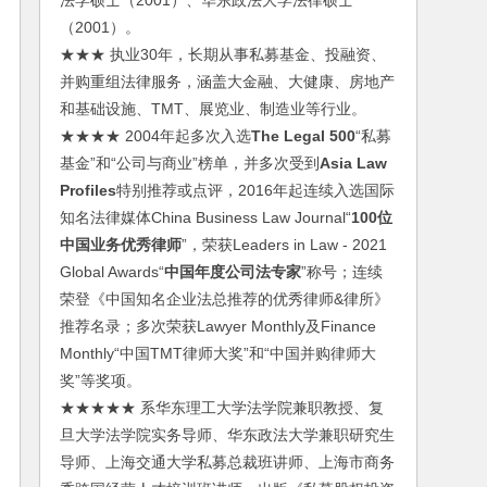
法学硕士（2001）、华东政法大学法律硕士
（2001）。
★★★ 执业30年，长期从事私募基金、投融资、
并购重组法律服务，涵盖大金融、大健康、房地产
和基础设施、TMT、展览业、制造业等行业。
★★★★ 2004年起多次入选
The Legal 500
“私募
基金”和“公司与商业”榜单，并多次受到
Asia Law
Profiles
特别推荐或点评，2016年起连续入选国际
知名法律媒体China Business Law Journal“
100位
中国业务优秀律师
”，荣获Leaders in Law - 2021
Global Awards“
中国年度公司法专家
”称号；连续
荣登《中国知名企业法总推荐的优秀律师&律所》
推荐名录；多次荣获Lawyer Monthly及Finance
Monthly“中国TMT律师大奖”和“中国并购律师大
奖”等奖项。
★★★★★ 系华东理工大学法学院兼职教授、复
旦大学法学院实务导师、华东政法大学兼职研究生
导师、上海交通大学私募总裁班讲师、上海市商务