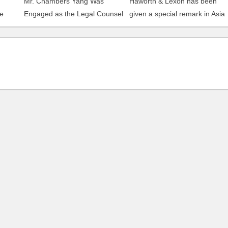
Mr. Chambers Yang Was
Haworth & Lexon has been
he
Engaged as the Legal Counsel
given a special remark in Asia
of U1baby
Pacific Legal 500 of Legalease
s
Ltd. and Chambers Yang has
been featured