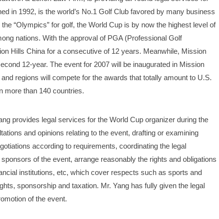
ed in 1992, is the world’s No.1 Golf Club favored by many business 
 the “Olympics” for golf, the World Cup is by now the highest level of 
ong nations. With the approval of PGA (Professional Golf 
ion Hills China for a consecutive of 12 years. Meanwhile, Mission 
e second 12-year. The event for 2007 will be inaugurated in Mission 
and regions will compete for the awards that totally amount to U.S. 
in more than 140 countries.
Yang provides legal services for the World Cup organizer during the 
ations and opinions relating to the event, drafting or examining 
otiations according to requirements, coordinating the legal 
sponsors of the event, arrange reasonably the rights and obligations 
ncial institutions, etc, which cover respects such as sports and 
ights, sponsorship and taxation. Mr. Yang has fully given the legal 
romotion of the event.