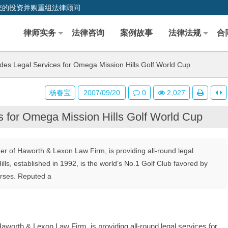
您的投资并购重组法律顾问
律师实务
法律咨询
案例故事
法律法规
合
des Legal Services for Omega Mission Hills Golf World Cup
杨春宝
2007/09/20
0
2,027
s for Omega Mission Hills Golf World Cup
r of Haworth & Lexon Law Firm, is providing all-round legal
lls, established in 1992, is the world’s No.1 Golf Club favored by
ourses. Reputed a
worth & Lexon Law Firm, is providing all-round legal services for 