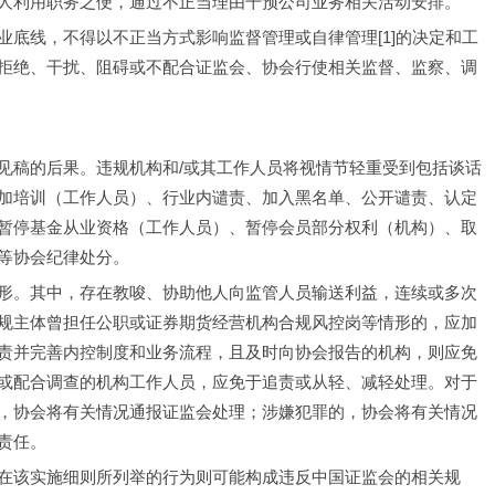
人利用职务之便，通过不正当理由干预公司业务相关活动安排。
底线，不得以不正当方式影响监督管理或自律管理[1]的决定和工
拒绝、干扰、阻碍或不配合证监会、协会行使相关监督、监察、调
见稿的后果。违规机构和/或其工作人员将视情节轻重受到包括谈话
加培训（工作人员）、行业内谴责、加入黑名单、公开谴责、认定
暂停基金从业资格（工作人员）、暂停会员部分权利（机构）、取
等协会纪律处分。
形。其中，存在教唆、协助他人向监管人员输送利益，连续或多次
规主体曾担任公职或证券期货经营机构合规风控岗等情形的，应加
责并完善内控制度和业务流程，且及时向协会报告的机构，则应免
或配合调查的机构工作人员，应免于追责或从轻、减轻处理。对于
，协会将有关情况通报证监会处理；涉嫌犯罪的，协会将有关情况
责任。
在该实施细则所列举的行为则可能构成违反中国证监会的相关规