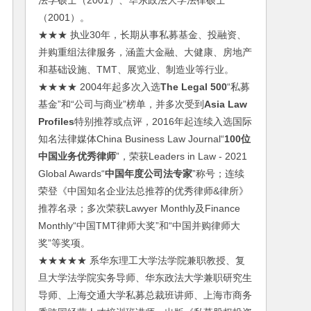
法学硕士（2001）、华东政法大学法律硕士
（2001）。
★★★ 执业30年，长期从事私募基金、投融资、
并购重组法律服务，涵盖大金融、大健康、房地产
和基础设施、TMT、展览业、制造业等行业。
★★★★ 2004年起多次入选
The Legal 500
“私募
基金”和“公司与商业”榜单，并多次受到
Asia Law
Profiles
特别推荐或点评，2016年起连续入选国际
知名法律媒体China Business Law Journal“
100位
中国业务优秀律师
”，荣获Leaders in Law - 2021
Global Awards“
中国年度公司法专家
”称号；连续
荣登《中国知名企业法总推荐的优秀律师&律所》
推荐名录；多次荣获Lawyer Monthly及Finance
Monthly“中国TMT律师大奖”和“中国并购律师大
奖”等奖项。
★★★★★ 系华东理工大学法学院兼职教授、复
旦大学法学院实务导师、华东政法大学兼职研究生
导师、上海交通大学私募总裁班讲师、上海市商务