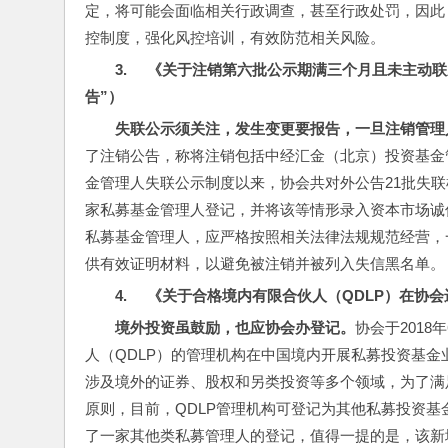
定，将可能会面临相关行政调查，甚至行政处罚，因此
控制度，强化风控培训，有效防范相关风险。
3.     
《关于注销第六批公示期满三个月且未主动联
告”）
失联公示须关注，发生变更要报告，一旦注销管理
了注销公告，称将注销包括中经汇金（北京）投资基金
金管理人失联公示制度以来，协会共对外公告21批失联
家私募基金管理人登记，并将该等情形录入资本市场诚
私募基金管理人，应严格按照相关法律法规规范经营，
供有效证明材料，以避免被注销并被列入失信黑名单。
4.     
《关于合格境内有限合伙人（
QDLP
）在协会
境外投资虽鼓励，也应协会办登记。
协会于201
人（QDLP）的管理机构在中国境内开展私募投资基金
涉及境外的证券、股权和另类投资等多个领域，为了满
原则，目前，QDLP管理机构可登记为其他私募投资基
了一家其他类私募管理人的登记，值得一提的是，该新