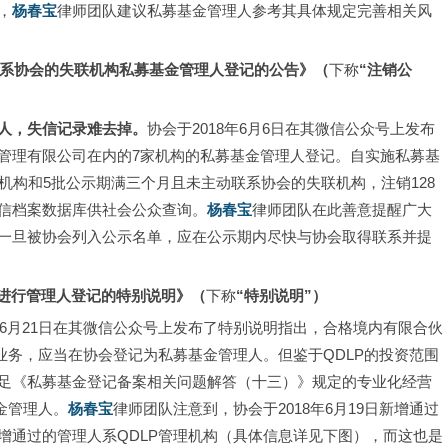
，
杨春宝
律师团队建议私募基金管理人参考其具体规定完善相关风
系协会的失联机构私募基金管理人登记的公告》（
下称
“注销公
人，失信记录难去掉。
协会于2018年6月6日在其微信公众号上发布
管理有限公司在内的7家机构的私募基金管理人登记。自实施私募基
机构和5批公示期满三个月且未主动联系协会的失联机构，注销128
信档案数据库供社会公众查询。
杨春宝
律师团队在此善意提醒广大
一旦被协会列入公示名单，应在公示期内尽快与协会取得联系并提
进行管理人登记的特别说明》（
下称
“特别说明”）
8年6月21日在其微信公众号上发布了特别说明指出，合格境内有限合伙
业务，应当在协会登记为私募基金管理人。但鉴于QDLP的投资范围
足《私募基金登记备案相关问题解答（十三）》规定的专业化经营
金管理人。
杨春宝
律师团队注意到，协会于2018年6月19日新增通过
增通过的管理人系QDLP管理机构（具体信息详见下图），而这也是