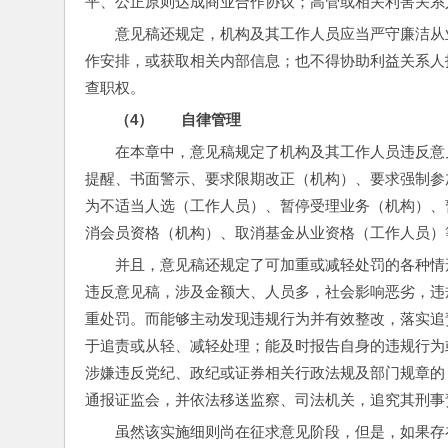
平、公正原则达成商业合作协议；高管或相关利害关系
意见稿还规定，机构及其工作人员应当严守廉洁从业
作安排，或获取相关内部信息；也不得协助利益关系人
查职权。
（4）       
自律管理
在本章中，意见稿规定了机构及其工作人员违反意
提醒、书面警示、要求限期改正（机构）、要求强制参
为不适当人选（工作人员）、暂停受理业务（机构）、
消会员资格（机构）、取消基金从业资格（工作人员）
并且，意见稿还规定了可加重或减轻处罚的各种情
违反意见稿，涉及金额大、人员多，社会影响恶劣，违
重处罚。而能够主动发现违规行为并有效整改，落实追
于追责或从轻、减轻处理；能及时报告自身的违规行为
涉嫌违反党纪、政纪或证券相关行政法规及部门规章的
通报证监会，并依法移送监察、司法机关，追究其刑事
虽然该实施细则尚在征求意见阶段，但是，如果存