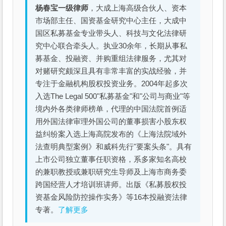
杨春宝一级律师
，大成上海高级合伙人、资本
市场部主任、国资基金研究中心主任，大成中
国区私募基金专业带头人、科技与文化法律研
究中心联合牵头人。执业30余年，长期从事私
募基金、投融资、并购重组法律服务，尤其对
对赌研究颇深且具有非常丰富的实战经验，并
专注于金融机构股权投资业务。2004年起多次
入选The Legal 500"私募基金"和"公司与商业"等
境内外各类律师榜单，代理的中国法院首例适
用外国法律审理外国公司的董事损害小股东权
益纠纷案入选上海高院发布的《上海法院域外
法查明典型案例》和威科先行"要案头条"。具有
上市公司独立董事任职资格，系多家知名高校
的兼职教授或兼职研究生导师及上海市商务委
跨国经营人才培训班讲师。出版《私募股权投
资基金风险防控操作实务》等16本投融资法律
专著。
了解更多