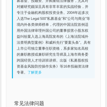
募基金、投融资、并购重组法律服务，尤其对
对赌研究颇深且具有非常丰富的实战经验，并
专注于金融机构股权投资业务。2004年起多次
入选The Legal 500"私募基金"和"公司与商业"等
境内外各类律师榜单，代理的中国法院首例适
用外国法律审理外国公司的董事损害小股东权
益纠纷案入选上海高院发布的《上海法院域外
法查明典型案例》和威科先行"要案头条"。具有
上市公司独立董事任职资格，系多家知名高校
的兼职教授或兼职研究生导师及上海市商务委
跨国经营人才培训班讲师。出版《私募股权投
资基金风险防控操作实务》等16本投融资法律
专著。
了解更多
常见法律问题