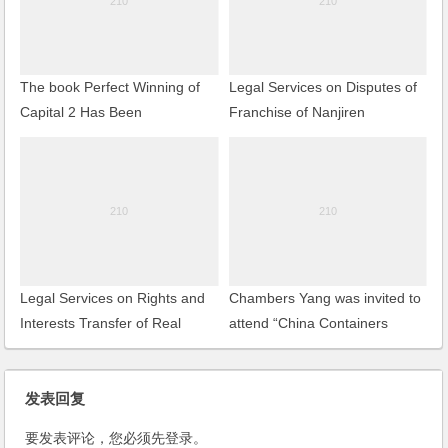
The book Perfect Winning of
Legal Services on Disputes of
Capital 2 Has Been
Franchise of Nanjiren
Republished by LexisNexis
Legal Services on Rights and
Chambers Yang was invited to
Interests Transfer of Real
attend “China Containers
Estate of Jing’an Plaza
2004” and made a regarding
speech
发表回复
要发表评论，您必须先
登录
。