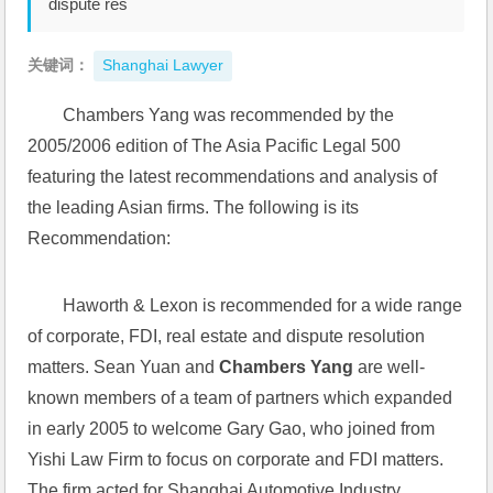
dispute res
关键词：
Shanghai Lawyer
Chambers Yang was recommended by the 
2005/2006 edition of The Asia Pacific Legal 500 
featuring the latest recommendations and analysis of 
the leading Asian firms. The following is its 
Recommendation: 
Haworth & Lexon is recommended for a wide range 
of corporate, FDI, real estate and dispute resolution 
matters. Sean Yuan and 
Chambers Yang
 are well-
known members of a team of partners which expanded 
in early 2005 to welcome Gary Gao, who joined from 
Yishi Law Firm to focus on corporate and FDI matters. 
The firm acted for Shanghai Automotive Industry 