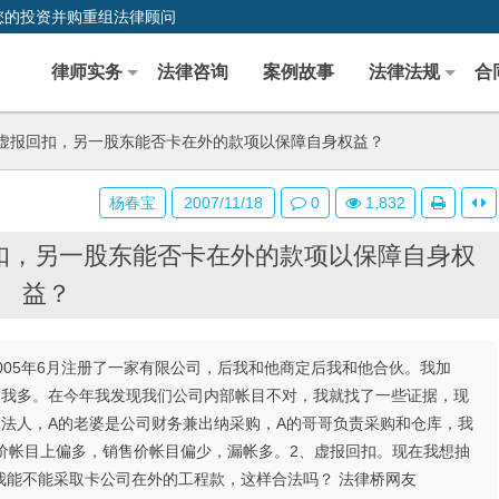
您的投资并购重组法律顾问
律师实务
法律咨询
案例故事
法律法规
合
虚报回扣，另一股东能否卡在外的款项以保障自身权益？
杨春宝
2007/11/18
0
1,832
扣，另一股东能否卡在外的款项以保障自身权
益？
在2005年6月注册了一家有限公司，后我和他商定后我和他合伙。我加
户比我多。在今年我发现我们公司内部帐目不对，我就找了一些证据，现
法人，A的老婆是公司财务兼出纳采购，A的哥哥负责采购和仓库，我
价帐目上偏多，销售价帐目偏少，漏帐多。2、虚报回扣。现在我想抽
我能不能采取卡公司在外的工程款，这样合法吗？ 法律桥网友