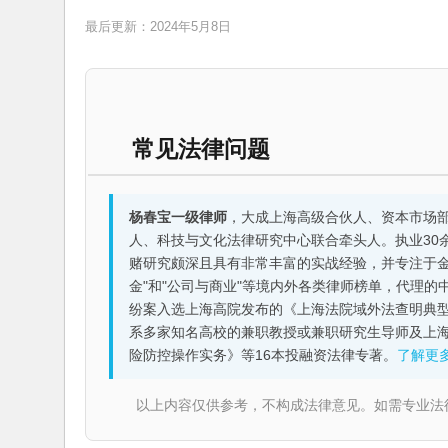
最后更新：2024年5月8日
常见法律问题
杨春宝一级律师
，大成上海高级合伙人、资本市场
人、科技与文化法律研究中心联合牵头人。执业30
赌研究颇深且具有非常丰富的实战经验，并专注于金融机构
金"和"公司与商业"等境内外各类律师榜单，代理
纷案入选上海高院发布的《上海法院域外法查明典型
系多家知名高校的兼职教授或兼职研究生导师及上
险防控操作实务》等16本投融资法律专著。
了解更
以上内容仅供参考，不构成法律意见。如需专业法律服务，请