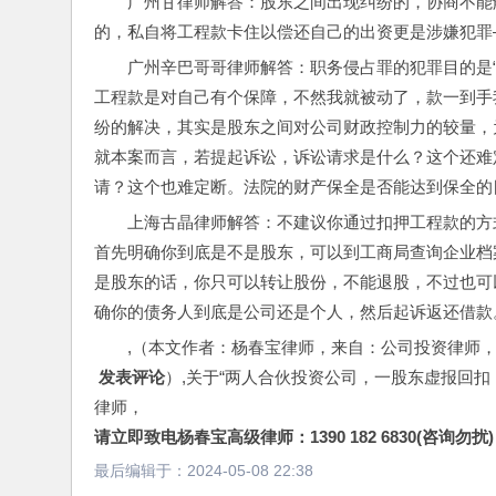
广州甘律师解答：股东之间出现纠纷的，协商不能
的，私自将工程款卡住以偿还自己的出资更是涉嫌犯罪
广州辛巴哥哥律师解答：职务侵占罪的犯罪目的是“
工程款是对自己有个保障，不然我就被动了，款一到手
纷的解决，其实是股东之间对公司财政控制力的较量，
就本案而言，若提起诉讼，诉讼请求是什么？这个还难
请？这个也难定断。法院的财产保全是否能达到保全的
上海古晶律师解答：不建议你通过扣押工程款的方
首先明确你到底是不是股东，可以到工商局查询企业档
是股东的话，你只可以转让股份，不能退股，不过也可
确你的债务人到底是公司还是个人，然后起诉返还借款
,（本文作者：杨春宝律师，来自：公司投资律师
 发表评论
）,关于“两人合伙投资公司，一股东虚报回
律师，
请立即致电杨春宝高级律师：1390 182 6830(咨询勿扰)
最后编辑于：
2024-05-08 22:38