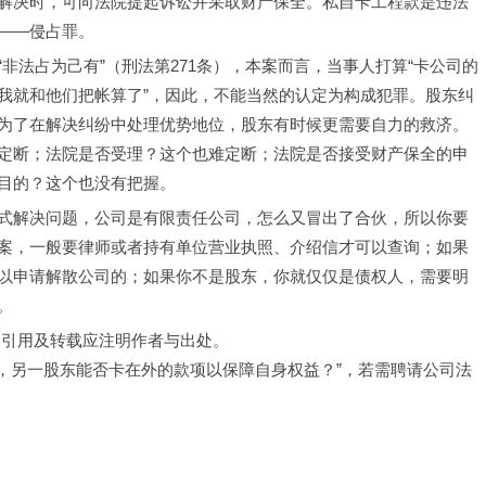
解决时，可向法院提起诉讼并采取财产保全。私自卡工程款是违法
――侵占罪。
非法占为己有”（刑法第271条），本案而言，当事人打算“卡公司的
我就和他们把帐算了”，因此，不能当然的认定为构成犯罪。股东纠
为了在解决纠纷中处理优势地位，股东有时候更需要自力的救济。
定断；法院是否受理？这个也难定断；法院是否接受财产保全的申
目的？这个也没有把握。
式解决问题，公司是有限责任公司，怎么又冒出了合伙，所以你要
案，一般要律师或者持有单位营业执照、介绍信才可以查询；如果
以申请解散公司的；如果你不是股东，你就仅仅是债权人，需要明
。
，引用及转载应注明作者与出处。
扣，另一股东能否卡在外的款项以保障自身权益？”，若需聘请公司法