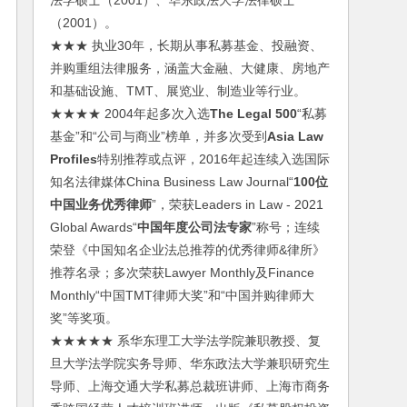
法学硕士（2001）、华东政法大学法律硕士
（2001）。
★★★ 执业30年，长期从事私募基金、投融资、
并购重组法律服务，涵盖大金融、大健康、房地产
和基础设施、TMT、展览业、制造业等行业。
★★★★ 2004年起多次入选
The Legal 500
“私募
基金”和“公司与商业”榜单，并多次受到
Asia Law
Profiles
特别推荐或点评，2016年起连续入选国际
知名法律媒体China Business Law Journal“
100位
中国业务优秀律师
”，荣获Leaders in Law - 2021
Global Awards“
中国年度公司法专家
”称号；连续
荣登《中国知名企业法总推荐的优秀律师&律所》
推荐名录；多次荣获Lawyer Monthly及Finance
Monthly“中国TMT律师大奖”和“中国并购律师大
奖”等奖项。
★★★★★ 系华东理工大学法学院兼职教授、复
旦大学法学院实务导师、华东政法大学兼职研究生
导师、上海交通大学私募总裁班讲师、上海市商务