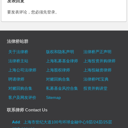
发表回复
要发表评论，您必须先
登录
。
法律桥站群
关于法律桥
版权和隐私声明
法律桥严正声明
法律桥主站
上海私募基金律师
上海投资并购律师
上海公司法律师
上海股权律师
上海投融资律师
聘请律师
对赌回购合集
法律桥PE宝典
对赌回购合集
私募基金风控合集
投资并购讲堂
客户及网友评价
Sitemap
联系律师 Contact Us
Add
: 上海市世纪大道100号环球金融中心9层/24层/25层