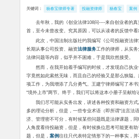
关键词：
杨春宝律师专著
投融资律师
杨春宝
案例
去年秋，我的《创业法律108问----来自创业
首，至今未曾改变。究其原因，可以从读者的反馈中看
此次，中国法制出版社约我编写《公司投融资法律
长期从事公司投资、融资
法律服务
工作的律师，从实务
法律问题等内容，似乎并不困难，于是我欣然接受。
然而，在我开始着手编写的时候，才发现自己执业
字竟然如此索然无味，而且自己的经验又是那么狭隘。
项工作，为我增添了几分勇气。王建宁律师编写了本书第
“境外上市”两节。终于，我们可以将这本小册子呈献给
我们尽可能从实务出发，讲述各种投资和融资方式
多的理论分析，但是，一些专业术语（即所谓“法言法
济、管理密不可分，有时候某些问题既是法律课题，同
人角度看待投融资，但是，有时候换位思考可能更有助
题，但是，
案例
往往只代表特定情形下的一种事实，并