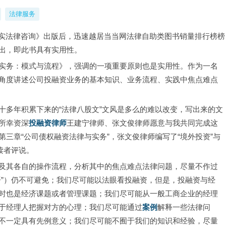
法律服务
者的真实法律咨询》出版后，迅速越居当当网法律自助类图书销量排行榜榜
出，即此书具有实用性。
实务：模式与流程》，强调的一项重要原则也是实用性。作为一名
角度讲述公司投融资业务的基本知识、业务流程、实践中焦点难点
十多年积累下来的“法律八股文”文风是多么的难以改变，写出来的文
所幸资深
投融资律师
王建宁律师、张文俊律师愿意与我共同完成这
三章“公司债权融资法律与实务”，张文俊律师编写了“境外投资”与
读者评说。
及其各自的操作流程，分析其中的焦点难点法律问题，尽量不作过
语”）仍不可避免；我们尽可能以法眼看投融资，但是，投融资与经
时也是经济课题或者管理课题；我们尽可能从一般工商企业的经理
于经理人把握对方的心理；我们尽可能通过
案例
解释一些法律问
不一定具有先例意义；我们尽可能不囿于我们的知识和经验，尽量