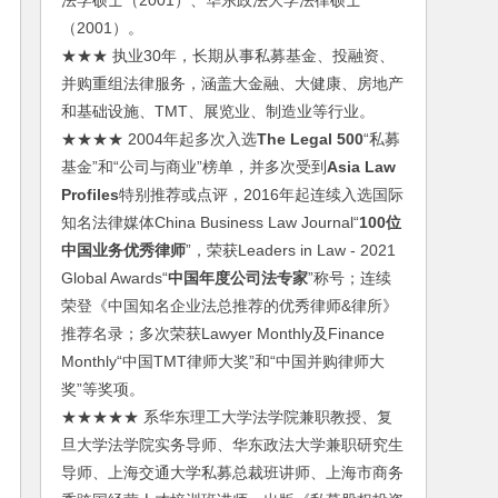
法学硕士（2001）、华东政法大学法律硕士
（2001）。
★★★ 执业30年，长期从事私募基金、投融资、
并购重组法律服务，涵盖大金融、大健康、房地产
和基础设施、TMT、展览业、制造业等行业。
★★★★ 2004年起多次入选
The Legal 500
“私募
基金”和“公司与商业”榜单，并多次受到
Asia Law
Profiles
特别推荐或点评，2016年起连续入选国际
知名法律媒体China Business Law Journal“
100位
中国业务优秀律师
”，荣获Leaders in Law - 2021
Global Awards“
中国年度公司法专家
”称号；连续
荣登《中国知名企业法总推荐的优秀律师&律所》
推荐名录；多次荣获Lawyer Monthly及Finance
Monthly“中国TMT律师大奖”和“中国并购律师大
奖”等奖项。
★★★★★ 系华东理工大学法学院兼职教授、复
旦大学法学院实务导师、华东政法大学兼职研究生
导师、上海交通大学私募总裁班讲师、上海市商务