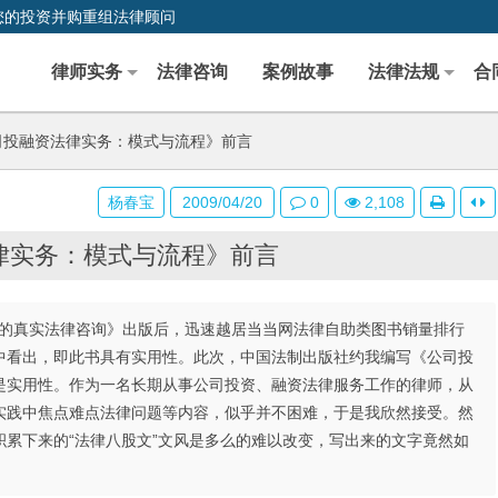
您的投资并购重组法律顾问
律师实务
法律咨询
案例故事
法律法规
合
投融资法律实务：模式与流程》前言
杨春宝
2009/04/20
0
2,108
律实务：模式与流程》前言
业者的真实法律咨询》出版后，迅速越居当当网法律自助类图书销量排行
中看出，即此书具有实用性。此次，中国法制出版社约我编写《公司投
是实用性。作为一名长期从事公司投资、融资法律服务工作的律师，从
实践中焦点难点法律问题等内容，似乎并不困难，于是我欣然接受。然
累下来的“法律八股文”文风是多么的难以改变，写出来的文字竟然如