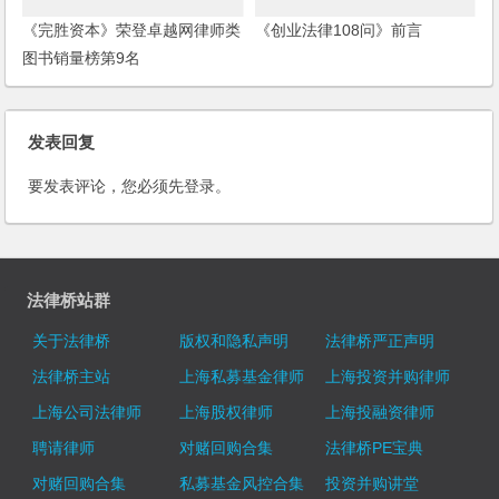
《完胜资本》荣登卓越网律师类
《创业法律108问》前言
图书销量榜第9名
发表回复
要发表评论，您必须先
登录
。
法律桥站群
关于法律桥
版权和隐私声明
法律桥严正声明
法律桥主站
上海私募基金律师
上海投资并购律师
上海公司法律师
上海股权律师
上海投融资律师
聘请律师
对赌回购合集
法律桥PE宝典
对赌回购合集
私募基金风控合集
投资并购讲堂