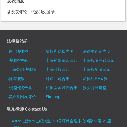
发表回复
要发表评论，您必须先
登录
。
法律桥站群
关于法律桥
版权和隐私声明
法律桥严正声明
法律桥主站
上海私募基金律师
上海投资并购律师
上海公司法律师
上海股权律师
上海投融资律师
聘请律师
对赌回购合集
法律桥PE宝典
对赌回购合集
私募基金风控合集
投资并购讲堂
客户及网友评价
Sitemap
联系律师 Contact Us
Add
: 上海市世纪大道100号环球金融中心9层/24层/25层