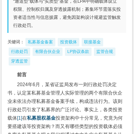
“通道型”载体与“实质型”基金，在LPA中明确载体设立
权限、控制权归属及穿透披露机制；募集环节需落实投
资者适当性与信息披露，避免因架构设计规避监管触发
行政处罚。
关键词：
私募基金备案
投资载体
联接基金
行政处罚
有限合伙企业
LP协议条款
监管合规
穿透监管
前言
2024年6月，某省证监局发布一则行政处罚决定
书，认定某私募基金管理人实际管理的两个有限合伙企
业未依法办理私募基金备案手续，构成违法行为。该则
行政处罚引发了私募界的广泛讨论。事实上，各类投资
载体
[1]
在
私募股权基金
投资架构中十分常见，究竟为何
要搭建该等投资架构？而又有哪些类型的投资载体必须