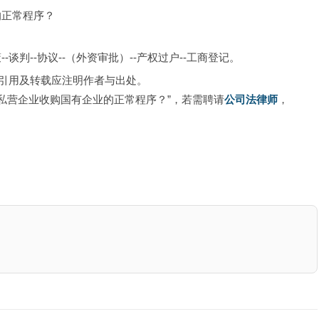
业的正常程序？
-谈判--协议--（外资审批）--产权过户--工商登记。
引用及转载应注明作者与出处。
内私营企业收购国有企业的正常程序？”，若需聘请
公司法律师
，