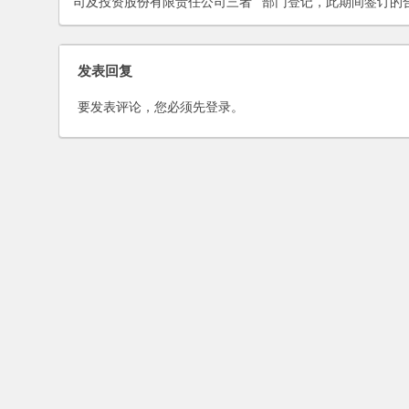
司及投资股份有限责任公司三者
部门登记，此期间签订的
有何区别呢？(2006)
否有效？
发表回复
要发表评论，您必须先
登录
。