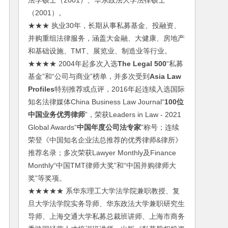
法学硕士（2001）、华东政法大学法律硕士
（2001）。
★★★ 执业30年，长期从事私募基金、投融资、
并购重组法律服务，涵盖大金融、大健康、房地产
和基础设施、TMT、展览业、制造业等行业。
★★★★ 2004年起多次入选
The Legal 500
“私募
基金”和“公司与商业”榜单，并多次受到
Asia Law
Profiles
特别推荐或点评，2016年起连续入选国际
知名法律媒体China Business Law Journal“
100位
中国业务优秀律师
”，荣获Leaders in Law - 2021
Global Awards“
中国年度公司法专家
”称号；连续
荣登《中国知名企业法总推荐的优秀律师&律所》
推荐名录；多次荣获Lawyer Monthly及Finance
Monthly“中国TMT律师大奖”和“中国并购律师大
奖”等奖项。
★★★★★ 系华东理工大学法学院兼职教授、复
旦大学法学院实务导师、华东政法大学兼职研究生
导师、上海交通大学私募总裁班讲师、上海市商务