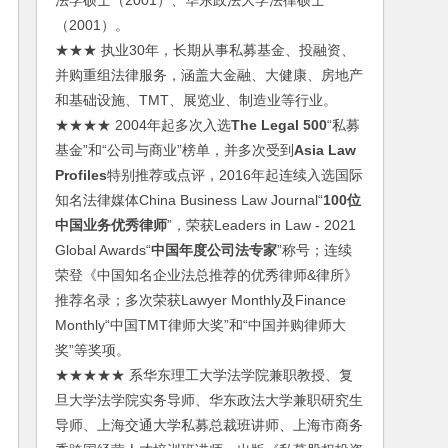
法学硕士（2001）、华东政法大学法律硕士
（2001）。
★★★ 执业30年，长期从事私募基金、投融资、
并购重组法律服务，涵盖大金融、大健康、房地产
和基础设施、TMT、展览业、制造业等行业。
★★★★ 2004年起多次入选
The Legal 500
“私募
基金”和“公司与商业”榜单，并多次受到
Asia Law
Profiles
特别推荐或点评，2016年起连续入选国际
知名法律媒体China Business Law Journal“
100位
中国业务优秀律师
”，荣获Leaders in Law - 2021
Global Awards“
中国年度公司法专家
”称号；连续
荣登《中国知名企业法总推荐的优秀律师&律所》
推荐名录；多次荣获Lawyer Monthly及Finance
Monthly“中国TMT律师大奖”和“中国并购律师大
奖”等奖项。
★★★★★ 系华东理工大学法学院兼职教授、复
旦大学法学院实务导师、华东政法大学兼职研究生
导师、上海交通大学私募总裁班讲师、上海市商务