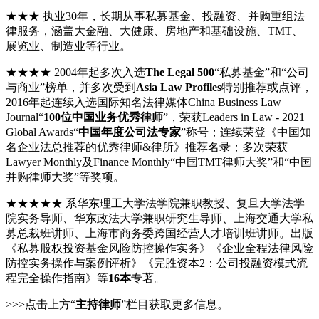
★★★ 执业30年，长期从事私募基金、投融资、并购重组法
律服务，涵盖大金融、大健康、房地产和基础设施、TMT、
展览业、制造业等行业。
★★★★ 2004年起多次入选
The Legal 500
“私募基金”和“公司
与商业”榜单，并多次受到
Asia Law Profiles
特别推荐或点评，
2016年起连续入选国际知名法律媒体China Business Law
Journal“
100位中国业务优秀律师
”，荣获Leaders in Law - 2021
Global Awards“
中国年度公司法专家
”称号；连续荣登《中国知
名企业法总推荐的优秀律师&律所》推荐名录；多次荣获
Lawyer Monthly及Finance Monthly“中国TMT律师大奖”和“中国
并购律师大奖”等奖项。
★★★★★ 系华东理工大学法学院兼职教授、复旦大学法学
院实务导师、华东政法大学兼职研究生导师、上海交通大学私
募总裁班讲师、上海市商务委跨国经营人才培训班讲师。出版
《私募股权投资基金风险防控操作实务》《企业全程法律风险
防控实务操作与案例评析》《完胜资本2：公司投融资模式流
程完全操作指南》等
16本
专著。
>>>点击上方“
主持律师
”栏目获取更多信息。