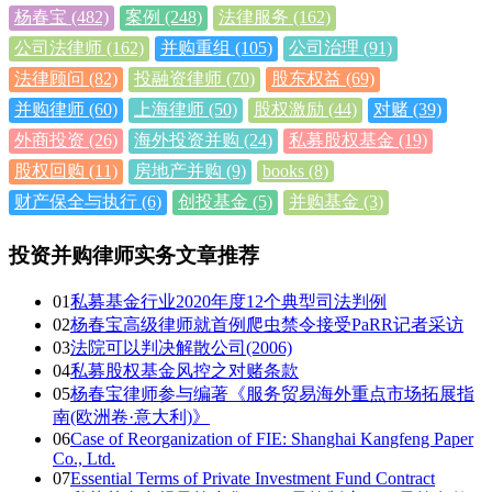
杨春宝
(482)
案例
(248)
法律服务
(162)
公司法律师
(162)
并购重组
(105)
公司治理
(91)
法律顾问
(82)
投融资律师
(70)
股东权益
(69)
并购律师
(60)
上海律师
(50)
股权激励
(44)
对赌
(39)
外商投资
(26)
海外投资并购
(24)
私募股权基金
(19)
股权回购
(11)
房地产并购
(9)
books
(8)
财产保全与执行
(6)
创投基金
(5)
并购基金
(3)
投资并购律师实务文章推荐
01
私募基金行业2020年度12个典型司法判例
02
杨春宝高级律师就首例爬虫禁令接受PaRR记者采访
03
法院可以判决解散公司(2006)
04
私募股权基金风控之对赌条款
05
杨春宝律师参与编著《服务贸易海外重点市场拓展指
南(欧洲卷·意大利)》
06
Case of Reorganization of FIE: Shanghai Kangfeng Paper
Co., Ltd.
07
Essential Terms of Private Investment Fund Contract