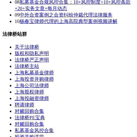
08
私募基金合规风控合集：10+风控制度+10+风控条款
+20+实务文章+每月动态
09
中外合资案例之合资纠纷仲裁代理法律服务
10
杨春宝律师代理的上海高院典型案例视频讲解
法律桥站群
关于法律桥
版权和隐私声明
法律桥严正声明
法律桥主站
上海私募基金律师
上海投资并购律师
上海公司法律师
上海股权律师
上海投融资律师
聘请律师
对赌回购合集
法律桥PE宝典
对赌回购合集
私募基金风控合集
投资并购讲堂