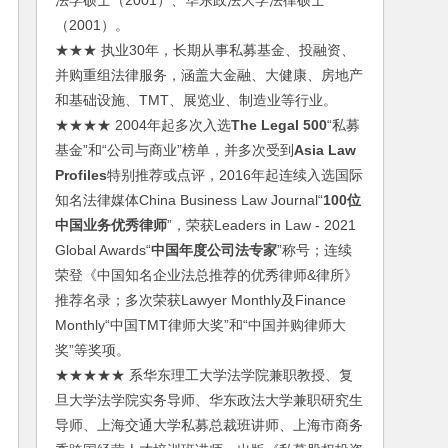
法学硕士（2001）、华东政法大学法律硕士
（2001）。
★★★ 执业30年，长期从事私募基金、投融资、
并购重组法律服务，涵盖大金融、大健康、房地产
和基础设施、TMT、展览业、制造业等行业。
★★★★ 2004年起多次入选
The Legal 500
“私募
基金”和“公司与商业”榜单，并多次受到
Asia Law
Profiles
特别推荐或点评，2016年起连续入选国际
知名法律媒体China Business Law Journal“
100位
中国业务优秀律师
”，荣获Leaders in Law - 2021
Global Awards“
中国年度公司法专家
”称号；连续
荣登《中国知名企业法总推荐的优秀律师&律所》
推荐名录；多次荣获Lawyer Monthly及Finance
Monthly“中国TMT律师大奖”和“中国并购律师大
奖”等奖项。
★★★★★ 系华东理工大学法学院兼职教授、复
旦大学法学院实务导师、华东政法大学兼职研究生
导师、上海交通大学私募总裁班讲师、上海市商务