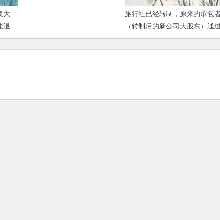
代表？
揽大
旅行社已经转制，原来的承包
能退
（转制后的新公司大股东）通
伪造证据将债务转到新公司，
致官司接踵而来，如何应对官
司？能够起诉该股东吗？