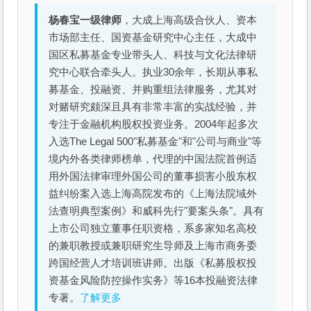
杨春宝一级律师
，大成上海高级合伙人、资本
市场部主任、国资基金研究中心主任，大成中
国区私募基金专业带头人、科技与文化法律研
究中心联合牵头人。执业30余年，长期从事私
募基金、投融资、并购重组法律服务，尤其对
对赌研究颇深且具有非常丰富的实战经验，并
专注于金融机构股权投资业务。2004年起多次
入选The Legal 500"私募基金"和"公司与商业"等
境内外各类律师榜单，代理的中国法院首例适
用外国法律审理外国公司的董事损害小股东权
益纠纷案入选上海高院发布的《上海法院域外
法查明典型案例》和威科先行"要案头条"。具有
上市公司独立董事任职资格，系多家知名高校
的兼职教授或兼职研究生导师及上海市商务委
跨国经营人才培训班讲师。出版《私募股权投
资基金风险防控操作实务》等16本投融资法律
专著。
了解更多