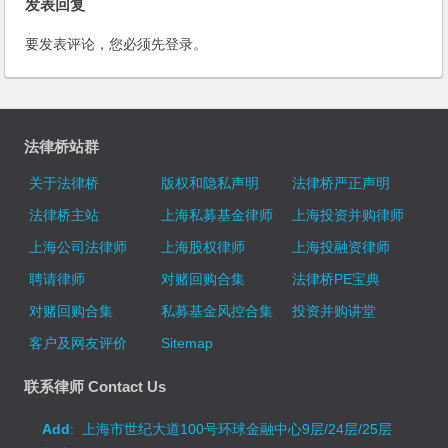
发表回复
要发表评论，您必须先
登录
。
法律桥站群
关于法律桥
版权和隐私声明
法律桥严正声明
法律桥主站
上海私募基金律师
上海投资并购律师
上海公司法律师
上海股权律师
上海投融资律师
聘请律师
对赌回购合集
法律桥PE宝典
对赌回购合集
私募基金风控合集
投资并购讲堂
客户及网友评价
Sitemap
联系律师 Contact Us
Add
: 上海市世纪大道100号环球金融中心9层/24层/25层