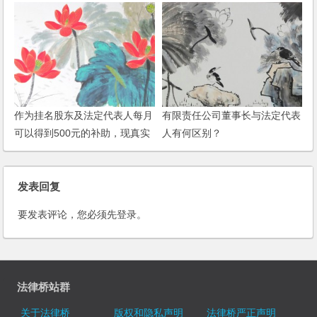
要求分配财产？
作为挂名股东及法定代表人每月
有限责任公司董事长与法定代表
可以得到500元的补助，现真实
人有何区别？
出资人想把挂名的身份去掉，挂
名股东不愿意，挂名股东如何处
理？
发表回复
要发表评论，您必须先
登录
。
法律桥站群
关于法律桥
版权和隐私声明
法律桥严正声明